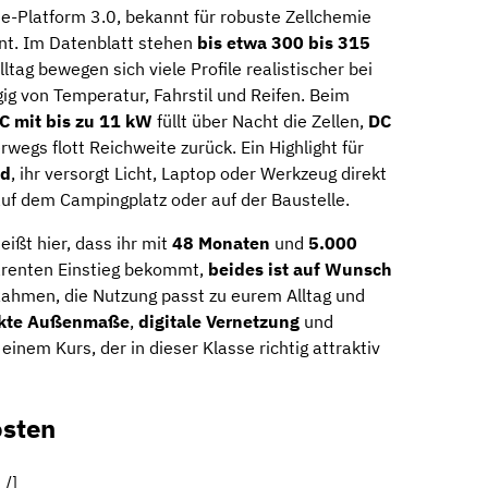
e-Platform 3.0, bekannt für robuste Zellchemie
t. Im Datenblatt stehen
bis etwa 300 bis 315
ltag bewegen sich viele Profile realistischer bei
gig von Temperatur, Fahrstil und Reifen. Beim
C mit bis zu 11 kW
füllt über Nacht die Zellen,
DC
rwegs flott Reichweite zurück. Ein Highlight für
ad
, ihr versorgt Licht, Laptop oder Werkzeug direkt
uf dem Campingplatz oder auf der Baustelle.
eißt hier, dass ihr mit
48 Monaten
und
5.000
arenten Einstieg bekommt,
beides ist auf Wunsch
 Rahmen, die Nutzung passt zu eurem Alltag und
kte Außenmaße
,
digitale Vernetzung
und
einem Kurs, der in dieser Klasse richtig attraktiv
osten
 /]