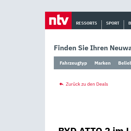
Skip
to
RESSORTS
SPORT
content
Finden Sie Ihren Neuwa
Fahrzeugtyp
Marken
Belie
Zurück zu den Deals
BYD ATTO 2 im 