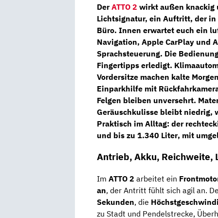
Der
ATTO 2
wirkt außen knackig 
Lichtsignatur, ein Auftritt, der
Büro. Innen erwartet euch ein l
Navigation
,
Apple CarPlay und A
Sprachsteuerung. Die Bedienung 
Fingertipps erledigt.
Klimaautom
Vordersitze
machen kalte Morgen 
Einparkhilfe mit Rückfahrkamer
Felgen bleiben unversehrt. Mater
Geräuschkulisse bleibt niedrig, 
Praktisch im Alltag: der rechtec
und bis zu
1.340 Liter
, mit umge
Antrieb, Akku, Reichweite, 
Im
ATTO 2
arbeitet ein
Frontmoto
an
, der Antritt fühlt sich agil an. 
Sekunden
, die
Höchstgeschwindi
zu Stadt und Pendelstrecke, Überh