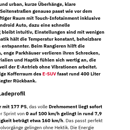
und urban, kurze Überhänge, klare
 in Seitenstraßen genauso passt wie vor dem
uftiger Raum mit
Touch-Infotainment inklusive
ndroid Auto
, dazu eine schnelle
bleibt intuitiv, Einstellungen sind mit wenigen
atik
hält die Temperatur konstant,
beheizbare
entspannter. Beim Rangieren hilft die
a
, enge Parkhäuser verlieren ihren Schrecken,
ialien und Haptik fühlen sich wertig an, die
weil der E-Antrieb ohne Vibrationen arbeitet.
kige Kofferraum des
E-SUV
fasst rund 400 Liter
legter Rückbank.
Ladeprofil
r mit 177 PS
, das volle
Drehmoment liegt sofort
Der Sprint von
0 auf 100 km/h gelingt in rund 7,9
gkeit beträgt etwa 160 km/h
. Das passt perfekt
olvorgänge gelingen ohne Hektik. Die Energie