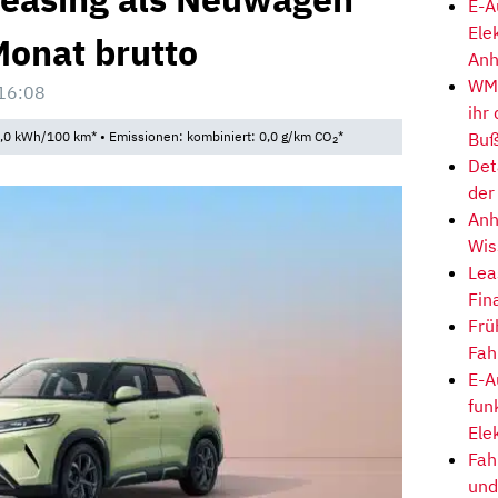
E-A
Ele
Monat brutto
Anh
WM-
16:08
ihr
Buß
,0 kWh/100 km* • Emissionen: kombiniert: 0,0 g/km CO
*
2
Det
der
Anh
Wis
Lea
Fin
Frü
Fah
E-A
fun
Ele
Fah
und