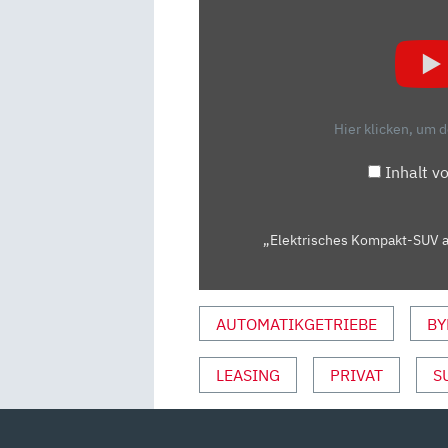
KOMPAKT-
SUV
AUS
CHINA:
DER
Hier klicken, um 
BYD
ATTO
Inhalt v
2
IM
FAHRBERICHT
„Elektrisches Kompakt-SUV au
|
ADAC“
VON
AUTOMATIKGETRIEBE
BY
YOUTUBE
ANZEIGEN
LEASING
PRIVAT
S