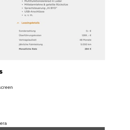
s
screen
mera