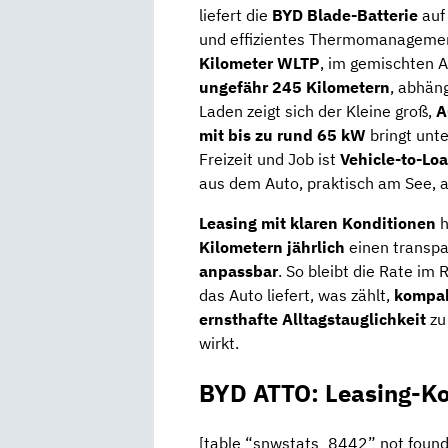
liefert die
BYD Blade-Batterie
auf 
und effizientes Thermomanagemen
Kilometer WLTP
, im gemischten Al
ungefähr 245 Kilometern
, abhän
Laden zeigt sich der Kleine groß,
A
mit bis zu rund 65 kW
bringt unte
Freizeit und Job ist
Vehicle-to-Lo
aus dem Auto, praktisch am See, a
Leasing mit klaren Konditionen
h
Kilometern jährlich
einen transp
anpassbar
. So bleibt die Rate im
das Auto liefert, was zählt,
kompa
ernsthafte Alltagstauglichkeit
zu 
wirkt.
BYD ATTO: Leasing-K
[table “snwstats_8442” not found