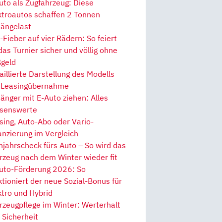
uto als Zugfahrzeug: Diese
ktroautos schaffen 2 Tonnen
ängelast
Fieber auf vier Rädern: So feiert
 das Turnier sicher und völlig ohne
geld
aillierte Darstellung des Modells
 Leasingübernahme
änger mit E-Auto ziehen: Alles
senswerte
sing, Auto-Abo oder Vario-
anzierung im Vergleich
hjahrscheck fürs Auto – So wird das
rzeug nach dem Winter wieder fit
uto-Förderung 2026: So
ktioniert der neue Sozial-Bonus für
ktro und Hybrid
rzeugpflege im Winter: Werterhalt
 Sicherheit