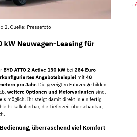
→
o 2, Quelle: Pressefoto
0 kW Neuwagen-Leasing für
er
BYD ATTO 2 Active 130 kW
bei
284 Euro
rkonfiguriertes Angebotsbeispiel
mit
48
metern pro Jahr
. Die gezeigten Fahrzeuge bilden
ab,
weitere Optionen und Motorvarianten
sind,
s möglich. Ihr steigt damit direkt in ein fertig
leibt kalkulierbar, die Lieferzeit überschaubar,
ch.
 Bedienung, überraschend viel Komfort