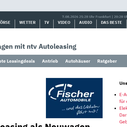
7.08.2026 21:28 Uhr Frankfurt | 20:28 U
BÖRSE
WETTER
TV
VIDEO
AUDIO
DAS BESTE
gen mit ntv Autoleasing
bte Leasingdeals
Antrieb
Autohäuser
Ratgeber
Uns
E-A
für
Ele
Dar
Geb
Leasing als Neuwagen