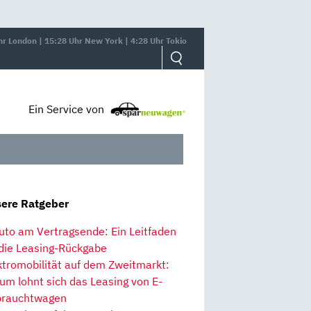
hr London | 15:28 Uhr New York | 4:28 Uhr Tokio
Ein Service von
ere Ratgeber
uto am Vertragsende: Ein Leitfaden
 die Leasing-Rückgabe
ktromobilität auf dem Zweitmarkt:
um lohnt sich das Leasing von E-
rauchtwagen