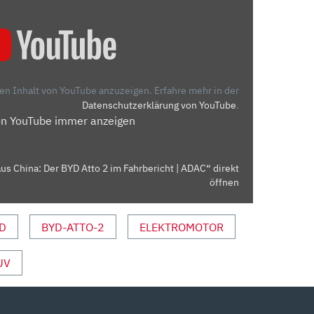
den Inhalt von YouTube anzuzeigen.
Erfahre mehr in der
Datenschutzerklärung von YouTube
.
on YouTube immer anzeigen
s China: Der BYD Atto 2 im Fahrbericht | ADAC“ direkt
öffnen
D
BYD-ATTO-2
ELEKTROMOTOR
UV