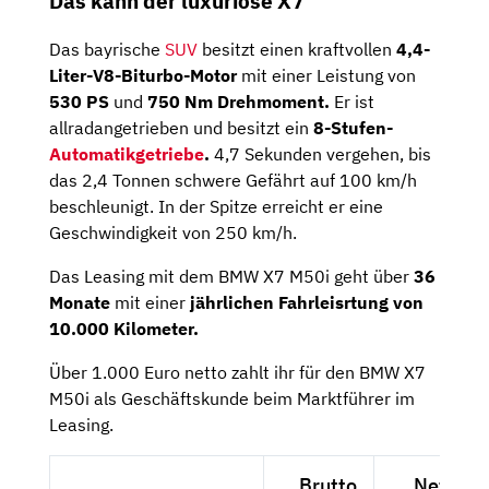
Das kann der luxuriöse X7
Das bayrische
SUV
besitzt einen kraftvollen
4,4-
Liter-V8-Biturbo-Motor
mit einer Leistung von
530 PS
und
750 Nm Drehmoment.
Er ist
allradangetrieben und besitzt ein
8-Stufen-
Automatikgetriebe
.
4,7 Sekunden vergehen, bis
das 2,4 Tonnen schwere Gefährt auf 100 km/h
beschleunigt. In der Spitze erreicht er eine
Geschwindigkeit von 250 km/h.
Das Leasing mit dem BMW X7 M50i geht über
36
Monate
mit einer
jährlichen Fahrleisrtung von
10.000 Kilometer.
Über 1.000 Euro netto zahlt ihr für den BMW X7
M50i als Geschäftskunde beim Marktführer im
Leasing.
Brutto
Netto