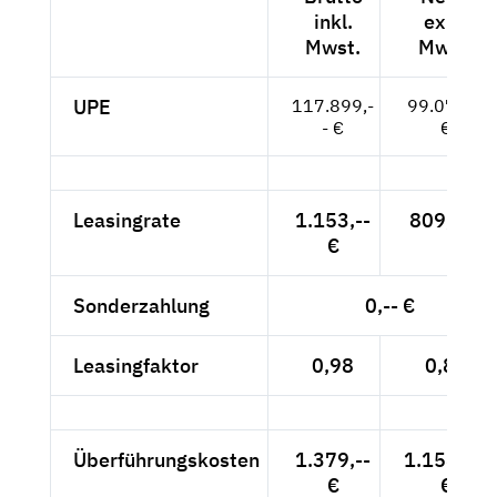
inkl.
exkl.
Mwst.
Mwst.
UPE
117.899,-
99.075,--
- €
€
Leasingrate
1.153,--
809,-- €
€
Sonderzahlung
0,-- €
Leasingfaktor
0,98
0,82
Überführungskosten
1.379,--
1.158,82
€
€