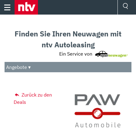
Skip
to
content
Ressorts
Sport
Finden Sie Ihren Neuwagen mit
Börse
Wetter
ntv Autoleasing
TV
Ein Service von
Video
Audio
Angebote ▾
Das Beste
Zurück zu den
Deals