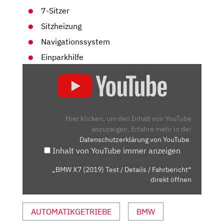
7-Sitzer
Sitzheizung
Navigationssystem
Einparkhilfe
„BMW
X7
(2019)
TEST
/
Hier klicken, um den Inhalt von YouTube
DETAILS
anzuzeigen.
Erfahre mehr in der
Datenschutzerklärung von YouTube
.
/
Inhalt von YouTube immer anzeigen
FAHRBERICHT“
VON
„BMW X7 (2019) Test / Details / Fahrbericht“
YOUTUBE
direkt öffnen
ANZEIGEN
AUTOMATIKGETRIEBE
BMW