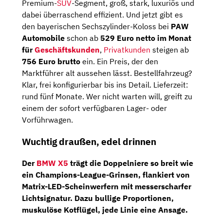
Premium-
SUV
-Segment, groß, stark, luxuriös und
dabei überraschend effizient. Und jetzt gibt es
den bayerischen Sechszylinder-Koloss bei
PAW
Automobile
schon ab
529 Euro netto im Monat
für
Geschäftskunden
,
Privatkunden
steigen ab
756 Euro brutto
ein. Ein Preis, der den
Marktführer alt aussehen lässt. Bestellfahrzeug?
Klar, frei konfigurierbar bis ins Detail. Lieferzeit:
rund fünf Monate. Wer nicht warten will, greift zu
einem der sofort verfügbaren Lager- oder
Vorführwagen.
Wuchtig draußen, edel drinnen
Der
BMW X5
trägt die
Doppelniere so breit wie
ein Champions-League-Grinsen
, flankiert von
Matrix-LED-Scheinwerfern
mit messerscharfer
Lichtsignatur. Dazu bullige Proportionen,
muskulöse Kotflügel, jede Linie eine Ansage.