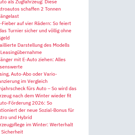
uto als Zugfahrzeug: Diese
ktroautos schaffen 2 Tonnen
ängelast
Fieber auf vier Rädern: So feiert
 das Turnier sicher und völlig ohne
geld
aillierte Darstellung des Modells
 Leasingübernahme
änger mit E-Auto ziehen: Alles
senswerte
sing, Auto-Abo oder Vario-
anzierung im Vergleich
hjahrscheck fürs Auto – So wird das
rzeug nach dem Winter wieder fit
uto-Förderung 2026: So
ktioniert der neue Sozial-Bonus für
ktro und Hybrid
rzeugpflege im Winter: Werterhalt
 Sicherheit