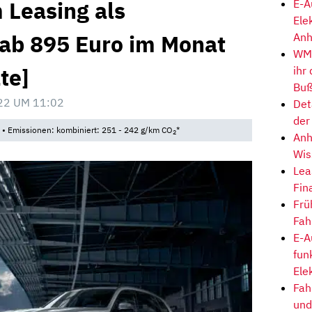
Leasing als
E-A
Ele
 ab 895 Euro im Monat
Anh
WM-
te]
ihr
Buß
22 UM 11:02
Det
der
* • Emissionen: kombiniert: 251 - 242 g/km CO
*
2
Anh
Wis
Lea
Fin
Frü
Fah
E-A
fun
Ele
Fah
und