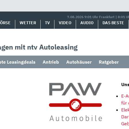
7.08.2026 9:01 Uhr Frankfurt | 8:01 U
BÖRSE
WETTER
TV
VIDEO
AUDIO
DAS BESTE
gen mit ntv Autoleasing
bte Leasingdeals
Antrieb
Autohäuser
Ratgeber
Uns
E-A
für
Ele
Dar
Geb