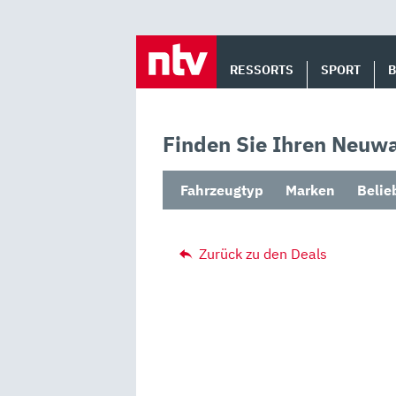
Skip
to
RESSORTS
SPORT
content
Finden Sie Ihren Neuwa
Fahrzeugtyp
Marken
Belie
Zurück zu den Deals