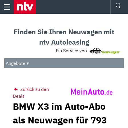
Skip
to
content
Ressorts
Sport
Finden Sie Ihren Neuwagen mit
Börse
Wetter
ntv Autoleasing
TV
Ein Service von
Video
Audio
Angebote ▾
Das Beste
Zurück zu den
Deals
BMW X3 im Auto-Abo
als Neuwagen für 793