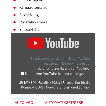
M Sportpaket
Klimaautomatik
Sitzheizung
Rückfahrkamera
Einparkhilfe
„BMW
X3/X4
FACELIFT
(2021)
| FRISCHE-
Hier klicken, um den Inhalt von YouTube
KUR
anzuzeigen.
Erfahre mehr in der
Datenschutzerklärung von YouTube
.
FÜR
Inhalt von YouTube immer anzeigen
DIE
KOMPAKT-
„BMW X3/X4 Facelift (2021) | Frische-Kur für die
SUVS
Kompakt-SUVs | Neuvorstellung“ direkt öffnen
| NEUVORSTELLUNG“
VON
AUTO-ABO
AUTOMATIKGETRIEBE
YOUTUBE