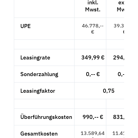
inkl.
exkl.
Mwst.
Mwst.
UPE
46.778,--
39.310,--
€
€
Leasingrate
349,99 €
294,11 €
Sonderzahlung
0,-- €
0,-- €
Leasingfaktor
0,75
Überführungskosten
990,-- €
831,93 €
Gesamtkosten
13.589,64
11.419,87