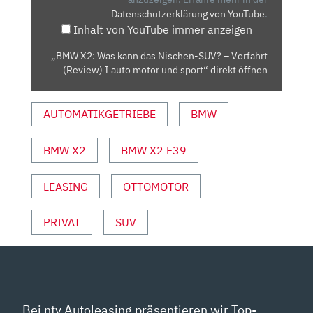
Datenschutzerklärung von YouTube
.
SUV?
Inhalt von YouTube immer anzeigen
–
VORFAHRT
„BMW X2: Was kann das Nischen-SUV? – Vorfahrt
(REVIEW)
(Review) I auto motor und sport“ direkt öffnen
I
AUTO
AUTOMATIKGETRIEBE
BMW
MOTOR
UND
SPORT“
BMW X2
BMW X2 F39
VON
YOUTUBE
LEASING
OTTOMOTOR
ANZEIGEN
PRIVAT
SUV
Bei ntv Autoleasing präsentieren wir Top-