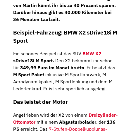
von Märtin könnt ihr bis zu 40 Prozent sparen.
Darüber hinaus gibt es 40.000 Kilometer bei
36 Monaten Laufzeit.
Beispiel-Fahrzeug: BMW X2 sDrive18i M
Sport
Ein schönes Beispiel ist das SUV
BMW X2
sDrive18i M Sport.
Den X2 bekommt ihr schon
für
349,99 Euro im Monat brutto
. Er besitzt das
M Sport Paket
inklusive M Sportfahrwerk, M
Aerodynamikpaket, M Sportlenkung und dem M
Lederlenkrad. Er ist sehr sportlich ausgelegt.
Das leistet der Motor
Angetrieben wird der X2 von einem
Dreizylinder-
Ottomotor
mit einem
Abgasturbolader
, der
136
PS
erreicht. Das
7-Stufen-Doppel­kupplungs­