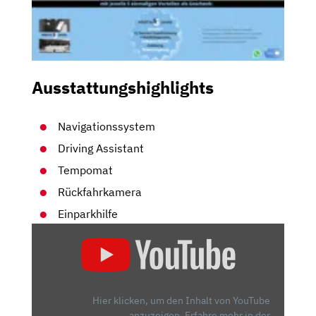
Ausstattungshighlights
Navigationssystem
Driving Assistant
Tempomat
Rückfahrkamera
Einparkhilfe
„BMW
X2:
WAS
KANN
DAS
Hier klicken, um den Inhalt von YouTube
NISCHEN-
anzuzeigen.
Erfahre mehr in der