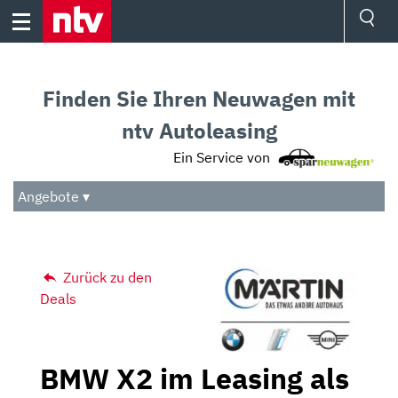
Skip
to
content
Ressorts
Sport
Finden Sie Ihren Neuwagen mit
Börse
Wetter
ntv Autoleasing
TV
Ein Service von
Video
Audio
Angebote ▾
Das Beste
Zurück zu den
Deals
BMW X2 im Leasing als