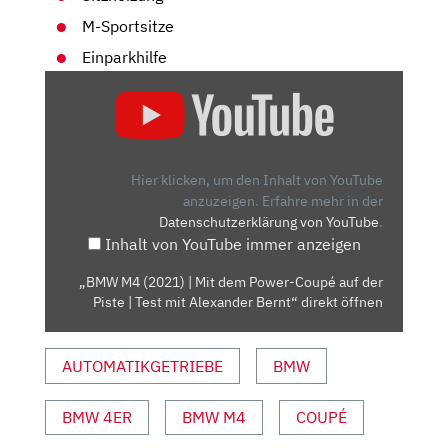
M-Sportsitze
Einparkhilfe
„BMW
M4
(2021)
| MIT
DEM
Hier klicken, um den Inhalt von YouTube
POWER-
anzuzeigen.
Erfahre mehr in der
Datenschutzerklärung von YouTube
.
COUPÉ
Inhalt von YouTube immer anzeigen
AUF
DER
„BMW M4 (2021) | Mit dem Power-Coupé auf der
PISTE
Piste | Test mit Alexander Bernt“ direkt öffnen
| TEST
MIT
AUTOMATIKGETRIEBE
BMW
ALEXANDER
BERNT“
VON
BMW 4ER
BMW M4
COUPÉ
YOUTUBE