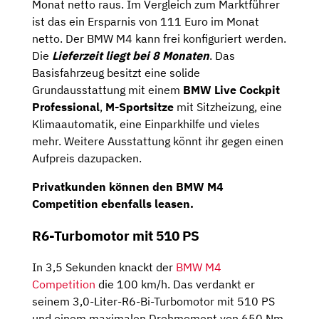
Monat netto raus. Im Vergleich zum Marktführer
ist das ein Ersparnis von 111 Euro im Monat
netto. Der BMW M4 kann frei konfiguriert werden.
Die
Lieferzeit liegt bei 8 Monaten
. Das
Basisfahrzeug besitzt eine solide
Grundausstattung mit einem
BMW Live Cockpit
Professional
,
M-Sportsitze
mit Sitzheizung, eine
Klimaautomatik, eine Einparkhilfe und vieles
mehr. Weitere Ausstattung könnt ihr gegen einen
Aufpreis dazupacken.
Privatkunden können den BMW M4
Competition ebenfalls leasen.
R6-Turbomotor mit 510 PS
In 3,5 Sekunden knackt der
BMW M4
Competition
die 100 km/h. Das verdankt er
seinem 3,0-Liter-R6-Bi-Turbomotor mit 510 PS
und einem maximalen Drehmoment von 650 Nm.