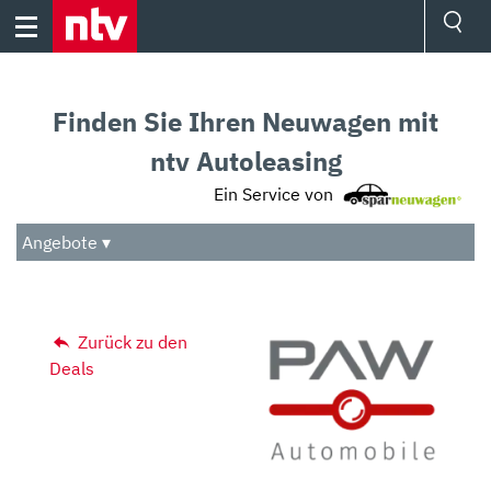
Skip
to
content
Ressorts
Sport
Finden Sie Ihren Neuwagen mit
Börse
Wetter
ntv Autoleasing
TV
Ein Service von
Video
Audio
Angebote ▾
Das Beste
Zurück zu den
Deals