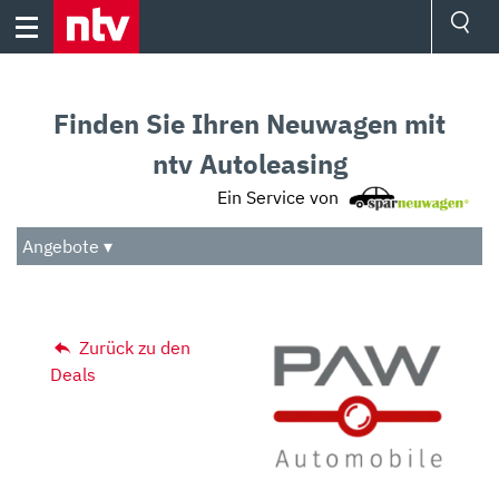
Skip
to
content
Ressorts
Sport
Finden Sie Ihren Neuwagen mit
Börse
Wetter
ntv Autoleasing
TV
Ein Service von
Video
Audio
Angebote ▾
Das Beste
Zurück zu den
Deals