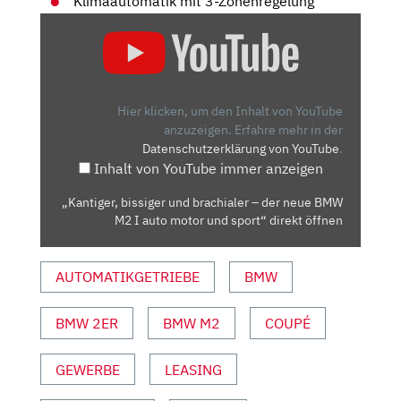
Klimaautomatik mit 3-Zonenregelung
„KANTIGER,
BISSIGER
UND
BRACHIALER
–
Hier klicken, um den Inhalt von YouTube
DER
anzuzeigen.
Erfahre mehr in der
Datenschutzerklärung von YouTube
.
NEUE
Inhalt von YouTube immer anzeigen
BMW
M2
„Kantiger, bissiger und brachialer – der neue BMW
I
M2 I auto motor und sport“ direkt öffnen
AUTO
MOTOR
AUTOMATIKGETRIEBE
BMW
UND
SPORT“
VON
BMW 2ER
BMW M2
COUPÉ
YOUTUBE
ANZEIGEN
GEWERBE
LEASING