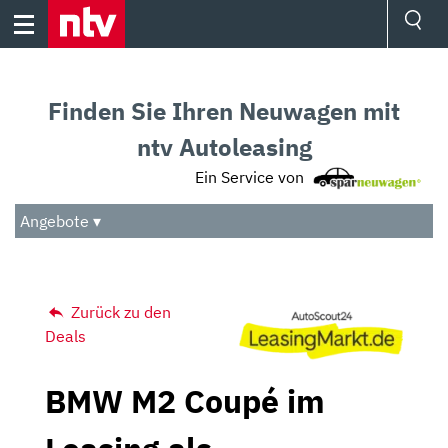
Skip
to
content
Ressorts
Sport
Finden Sie Ihren Neuwagen mit
Börse
Wetter
ntv Autoleasing
TV
Ein Service von
Video
Audio
Angebote ▾
Das Beste
Zurück zu den
Deals
BMW M2 Coupé im