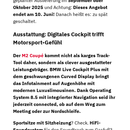
geplanter Auslieferung im
September oder
Oktober 2025
und Achtung:
Dieses Angebot
endet am 10. Juni!
Danach heißt es: zu spät
geschaltet.
Ausstattung: Digitales Cockpit trifft
Motorsport-Gefühl
Der
M2 Coupé
kommt nicht als karges Track-
Tool daher, sondern als clever ausgestatteter
Leistungsträger.
BMW Live Cockpit Plus
mit
dem geschwungenen
Curved Display
bringt
das Infotainment auf Augenhöhe mit
modernen Luxuslimousinen. Dank
Operating
System 8.5
mit integrierter Navigation seid ihr
jederzeit connected, ob auf dem Weg zum
Meeting oder zur Nordschleife.
Sportsitze mit Sitzheizung
? Check.
HiFi-
Soundsystem
für den Soundtrack zum Gasfuß?