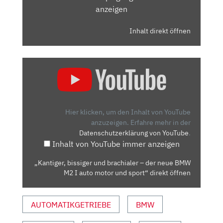
anzeigen
Inhalt direkt öffnen
„KANTIGER,
BISSIGER
UND
BRACHIALER
–
Hier klicken, um den Inhalt von YouTube
DER
anzuzeigen.
Erfahre mehr in der
Datenschutzerklärung von YouTube
.
NEUE
Inhalt von YouTube immer anzeigen
BMW
M2
„Kantiger, bissiger und brachialer – der neue BMW
I
M2 I auto motor und sport“ direkt öffnen
AUTO
MOTOR
AUTOMATIKGETRIEBE
BMW
UND
SPORT“