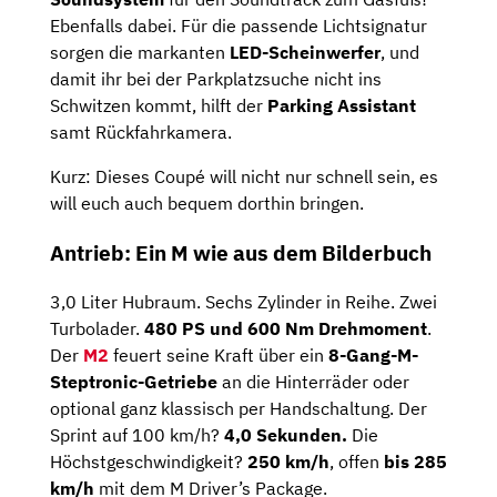
Ebenfalls dabei. Für die passende Lichtsignatur
sorgen die markanten
LED-Scheinwerfer
, und
damit ihr bei der Parkplatzsuche nicht ins
Schwitzen kommt, hilft der
Parking Assistant
samt Rückfahrkamera.
Kurz: Dieses Coupé will nicht nur schnell sein, es
will euch auch bequem dorthin bringen.
Antrieb: Ein M wie aus dem Bilderbuch
3,0 Liter Hubraum. Sechs Zylinder in Reihe. Zwei
Turbolader.
480 PS und 600 Nm Drehmoment
.
Der
M2
feuert seine Kraft über ein
8-Gang-M-
Steptronic-Getriebe
an die Hinterräder oder
optional ganz klassisch per Handschaltung. Der
Sprint auf 100 km/h?
4,0 Sekunden.
Die
Höchstgeschwindigkeit?
250 km/h
, offen
bis 285
km/h
mit dem M Driver’s Package.