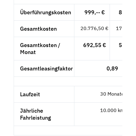
Überführungskosten
999,-- €
839,50
Gesamtkosten
20.776,50 €
17.459,
Gesamtkosten /
692,55 €
581,97
Monat
Gesamtleasingfaktor
0,89
Laufzeit
30 Monate
Jährliche
10.000 km
Fahrleistung