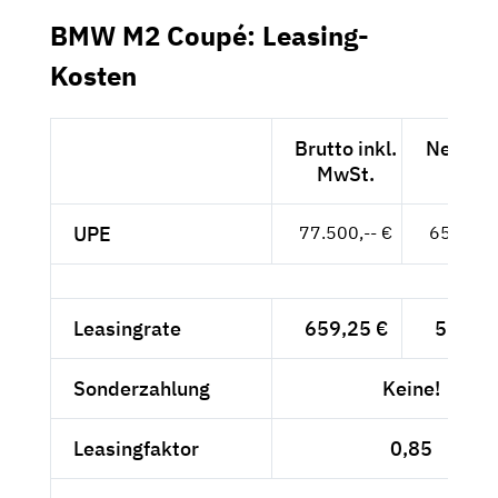
BMW M2 Coupé: Leasing-
Kosten
Brutto inkl.
Netto e
MwSt.
MwSt
UPE
77.500,-- €
65.126,-
Leasingrate
659,25 €
553,99
Sonderzahlung
Keine!
Leasingfaktor
0,85