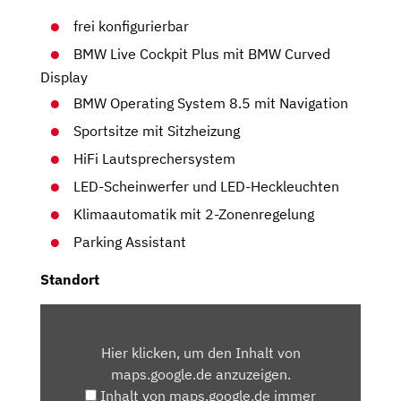
frei konfigurierbar
BMW Live Cockpit Plus mit BMW Curved
Display
BMW Operating System 8.5 mit Navigation
Sportsitze mit Sitzheizung
HiFi Lautsprechersystem
LED-Scheinwerfer und LED-Heckleuchten
Klimaautomatik mit 2-Zonenregelung
Parking Assistant
Standort
INHALT
VON
Hier klicken, um den Inhalt von
MAPS.GOOGLE.DE
maps.google.de anzuzeigen.
ANZEIGEN
Inhalt von maps.google.de immer