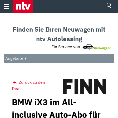
Skip
to
content
Ressorts
Sport
Finden Sie Ihren Neuwagen mit
Börse
Wetter
ntv Autoleasing
TV
Ein Service von
Video
Audio
Angebote ▾
Das Beste
Zurück zu den
Deals
BMW iX3 im All-
inclusive Auto-Abo für