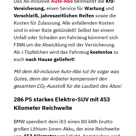
Das All-inclusive
Auto-Abo
beinhaltet die
Kfz-
Versicherung,
einen Service für
Wartung
und
Verschleiß, jahreszeitlichen Reifen
sowie die
Kosten für Zulassung. Alle anfallenden Kosten
sind in einer Rate gebündelt! Selbst bei einem
Unfall oder Schaden am Fahrzeug kümmert sich
FINN um die Abwicklung mit der Versicherung.
Als i-Tüpfelchen wird das Fahrzeug
kostenlos
zu
euch
nach Hause geliefert!
Mit dem All-inclusive Auto-Abo tut ihr sogar was
Gutes, denn der Anbieter kompensiert den
gesamten CO₂-Ausstoß für die Laufzeit des Abos!
286 PS starkes Elektro-SUV mit 453
Kilometer Reichweite
BMW spendiert dem iX3 einen 80 kWh brutto
großen Lithium-Ionen-Akku, der eine Reichweite
von
453 Kilometer
ermöglicht. Angetrieben wird