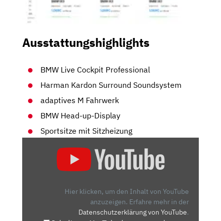
Ausstattungshighlights
BMW Live Cockpit Professional
Harman Kardon Surround Soundsystem
adaptives M Fahrwerk
BMW Head-up-Display
Sportsitze mit Sitzheizung
„BMW
IX3:
ZUKUNFT
ODER
AUSLAUFMODELL?
Hier klicken, um den Inhalt von YouTube
–
anzuzeigen.
Erfahre mehr in der
Datenschutzerklärung von YouTube
.
TEST/REVIEW