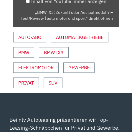
Inhalt von YouTube immer anzeigen
|
AUTO
„BMW iX3: Zukunft oder Auslaufmodell? –
MOTOR
Test/Review | auto motor und sport“ direkt öffnen
UND
SPORT“
AUTO-ABO
AUTOMATIKGETRIEBE
VON
YOUTUBE
ANZEIGEN
BMW
BMW IX3
ELEKTROMOTOR
GEWERBE
PRIVAT
SUV
Bei ntv Autoleasing präsentieren wir Top-
Leasing-Schnäppchen für Privat und Gewerbe.