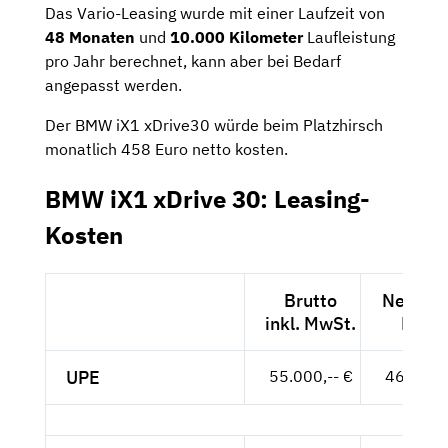
Das Vario-Leasing wurde mit einer Laufzeit von
48 Monaten
und
10.000 Kilometer
Laufleistung
pro Jahr berechnet, kann aber bei Bedarf
angepasst werden.
Der BMW iX1 xDrive30 würde beim Platzhirsch
monatlich 458 Euro netto kosten.
BMW iX1 xDrive 30: Leasing-
Kosten
Brutto
Netto ex
inkl. MwSt.
MwSt
UPE
55.000,-- €
46.218,-