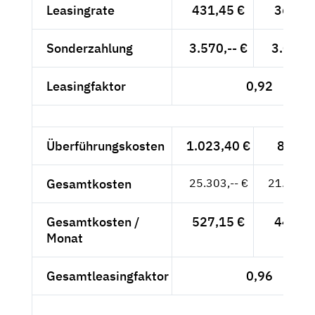
Leasingrate
431,45 €
362,56
Sonderzahlung
3.570,-- €
3.000,-
Leasingfaktor
0,92
Überführungskosten
1.023,40 €
860,--
Gesamtkosten
25.303,-- €
21.263,0
Gesamtkosten /
527,15 €
442,98
Monat
Gesamtleasingfaktor
0,96