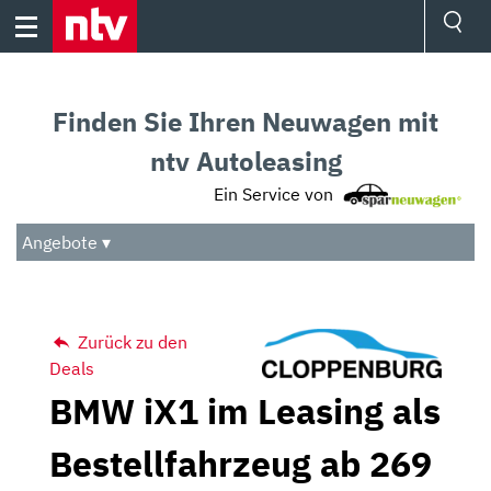
Skip
to
content
Ressorts
Sport
Finden Sie Ihren Neuwagen mit
Börse
Wetter
ntv Autoleasing
TV
Ein Service von
Video
Audio
Angebote ▾
Das Beste
Zurück zu den
Deals
BMW iX1 im Leasing als
Bestellfahrzeug ab 269