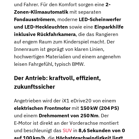
und Fahrer. Für den Komfort sorgen eine
2-
Zonen-Klimaautomatik
mit separaten
Fondausströmern
, moderne
LED-Scheinwerfer
und LED-Heckleuchten
sowie eine
Einparkhilfe
inklusive Rückfahrkamera
, die das Rangieren
auf engem Raum zum Kinderspiel macht. Der
Innenraum ist geprägt von klaren Linien,
hochwertigen Materialien und einem angenehm
leisen Fahrgefühl, typisch BMW.
Der Antrieb: kraftvoll, effizient,
zukunftssicher
Angetrieben wird der iX1 eDrive20 von einem
elektrischen Frontmotor
mit
150 kW (204 PS)
und einem
Drehmoment von 250 Nm
. Der
E‑Motor ist direkt an der Vorderachse montiert
und beschleunigt das
SUV
in
8,6 Sekunden von 0
auf 100 km/h
, die
Höchstgeschwindigkeit liegt