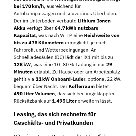
bei 170 km/h
, ausreichend für
Autobahnpassagen und souveränes Überholen.
Der im Unterboden verbaute
Lithium-Ionen-
Akku
verfügt über
64,7 kWh nutzbare
Kapazität
, was nach WLTP eine
Reichweite von
bis zu 475 Kilometern
ermöglicht, je nach
Fahrprofil und Wetterbedingungen. An
Schnellladesäulen (DC) lädt der iX1 mit bis zu
128 kW
, was eine 10–80 %‑Ladung in nur
29
Minuten
erlaubt. Zu Hause oder am Arbeitsplatz
geht’s via
11 kW Onboard-Lader
, optional 22 kW,
bequem über Nacht. Der
Kofferraum
bietet
490 Liter Volumen
, das sich bei umgeklappter
Rücksitzbank auf
1.495 Liter
erweitern lässt.
Leasing, das sich rechnetm für
Geschäfts- und Privatkunden