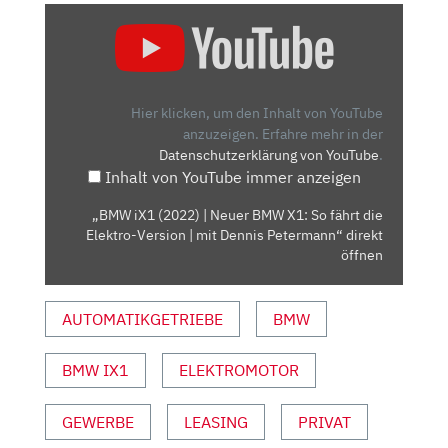
„BMW
IX1
(2022)
|
NEUER
Hier klicken, um den Inhalt von YouTube
BMW
anzuzeigen.
Erfahre mehr in der
Datenschutzerklärung von YouTube
.
X1:
Inhalt von YouTube immer anzeigen
SO
FÄHRT
„BMW iX1 (2022) | Neuer BMW X1: So fährt die
DIE
Elektro-Version | mit Dennis Petermann“ direkt
ELEKTRO-
öffnen
VERSION
|
AUTOMATIKGETRIEBE
BMW
MIT
DENNIS
BMW IX1
ELEKTROMOTOR
PETERMANN“
VON
YOUTUBE
GEWERBE
LEASING
PRIVAT
ANZEIGEN