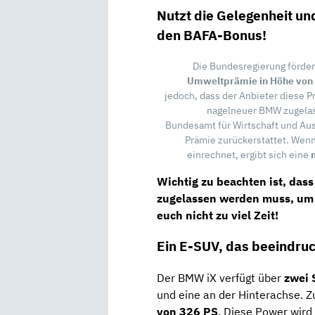
Nutzt die Gelegenheit un
den BAFA-Bonus!
Die Bundesregierung fördert
Umweltprämie in Höhe von 
jedoch, dass der Anbieter diese P
nagelneuer BMW zugelass
Bundesamt für Wirtschaft und Ausf
Prämie zurückerstattet. Wenn
einrechnet, ergibt sich eine
Wichtig zu beachten ist, das
zugelassen werden muss, um v
euch nicht zu viel Zeit!
Ein E-SUV, das beeindru
Der BMW iX verfügt über
zwei
und eine an der Hinterachse.
von 326 PS
. Diese Power wir