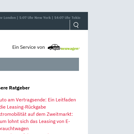
hr London | 1:07 Uhr New York | 14:07 Uhr Tokio
Ein Service von
ere Ratgeber
uto am Vertragsende: Ein Leitfaden
 die Leasing-Rückgabe
ktromobilität auf dem Zweitmarkt:
um lohnt sich das Leasing von E-
rauchtwagen