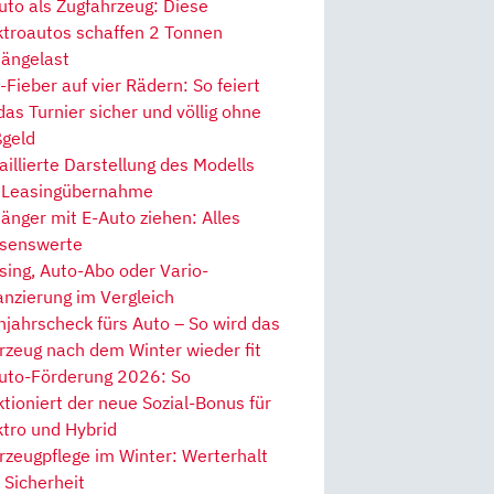
uto als Zugfahrzeug: Diese
ktroautos schaffen 2 Tonnen
ängelast
Fieber auf vier Rädern: So feiert
 das Turnier sicher und völlig ohne
geld
aillierte Darstellung des Modells
 Leasingübernahme
änger mit E-Auto ziehen: Alles
senswerte
sing, Auto-Abo oder Vario-
anzierung im Vergleich
hjahrscheck fürs Auto – So wird das
rzeug nach dem Winter wieder fit
uto-Förderung 2026: So
ktioniert der neue Sozial-Bonus für
ktro und Hybrid
rzeugpflege im Winter: Werterhalt
 Sicherheit