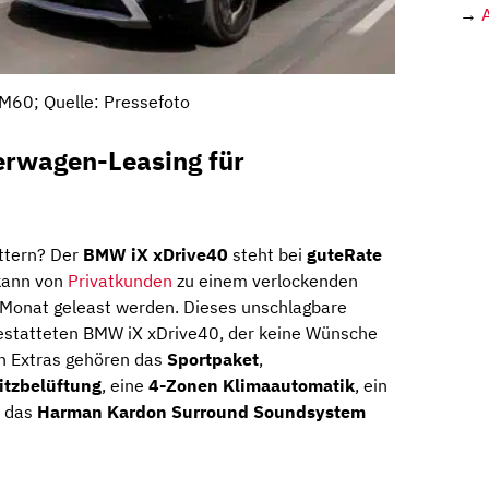
→
M60; Quelle: Pressefoto
rwagen-Leasing für
ttern? Der
BMW iX xDrive40
steht bei
guteRate
 kann von
Privatkunden
zu einem verlockenden
Monat geleast werden. Dieses unschlagbare
estatteten BMW iX xDrive40, der keine Wünsche
en Extras gehören das
Sportpaket
,
Sitzbelüftung
, eine
4-Zonen Klimaautomatik
, ein
, das
Harman Kardon Surround Soundsystem