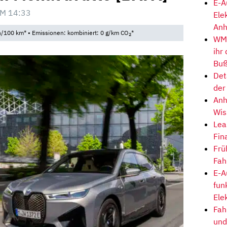
E-A
M 14:33
Ele
Anh
h/100 km* • Emissionen: kombiniert: 0 g/km CO
*
2
WM-
ihr
Buß
Det
der
Anh
Wis
Lea
Fin
Frü
Fah
E-A
fun
Ele
Fah
und