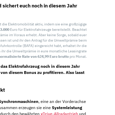
d sichert euch noch in diesem Jahr
 die Elektromobilität aktiv, indem sie eine großzügige
3.000
Euro für Elektrofahrzeuge bereitstellt. Beachtet
rämie im Voraus erhebt. Aber keine Sorge, sobald euer
en ist und ihr den Antrag für die Umweltprämie beim
uhrkontrolle (BAFA) eingereicht habt, erhaltet ihr die
 ihr die Umweltprämie in eure monatliche Leasingrate
normalisierte Rate von 624,99 Euro brutto
pro Monat.
s das Elektrofahrzeug noch in diesem Jahr
on diesem Bonus zu profitieren. Also lasst
ckt
 Synchronmaschinen
, eine an der Vorderachse
 Zusammen erzeugen sie eine
Systemleistung
d durch den bewährten
xDrive-Allradantrieb
und