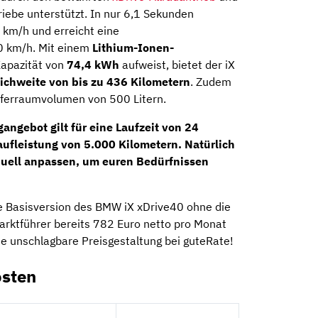
iebe unterstützt. In nur 6,1 Sekunden
0 km/h und erreicht eine
0 km/h. Mit einem
Lithium-Ionen-
Kapazität von
74,4 kWh
aufweist, bietet der iX
eichweite von bis zu 436 Kilometern
. Zudem
ferraumvolumen von 500 Litern.
angebot gilt für eine Laufzeit von
24
aufleistung von
5.000 Kilometern
. Natürlich
duell anpassen, um euren Bedürfnissen
ie Basisversion des BMW iX xDrive40 ohne die
rktführer bereits 782 Euro netto pro Monat
die unschlagbare Preisgestaltung bei guteRate!
osten