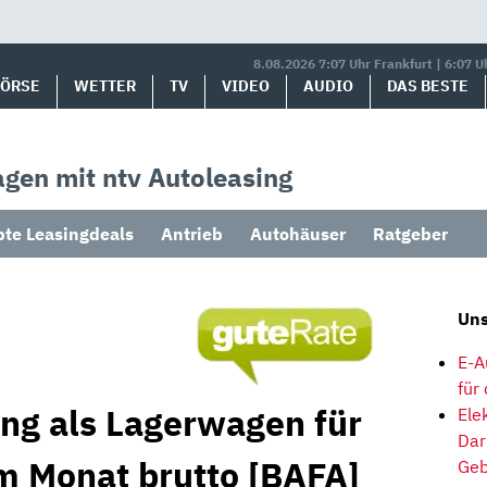
8.08.2026 7:07 Uhr Frankfurt | 6:07 U
BÖRSE
WETTER
TV
VIDEO
AUDIO
DAS BESTE
gen mit ntv Autoleasing
bte Leasingdeals
Antrieb
Autohäuser
Ratgeber
Uns
E-A
für
ng als Lagerwagen für
Ele
Dar
im Monat brutto [BAFA]
Geb