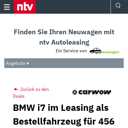
Skip
to
content
Ressorts
Sport
Finden Sie Ihren Neuwagen mit
Börse
Wetter
ntv Autoleasing
TV
Ein Service von
Video
Audio
Angebote ▾
Das Beste
Zurück zu den
Deals
BMW i7 im Leasing als
Bestellfahrzeug für 456