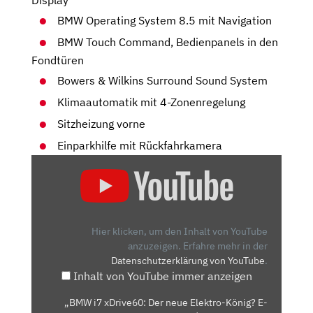
Display
BMW Operating System 8.5 mit Navigation
BMW Touch Command, Bedienpanels in den
Fondtüren
Bowers & Wilkins Surround Sound System
Klimaautomatik mit 4-Zonenregelung
Sitzheizung vorne
Einparkhilfe mit Rückfahrkamera
„BMW
I7
XDRIVE60:
DER
NEUE
Hier klicken, um den Inhalt von YouTube
ELEKTRO-
anzuzeigen.
Erfahre mehr in der
Datenschutzerklärung von YouTube
.
KÖNIG?
Inhalt von YouTube immer anzeigen
E-
AUTO
„BMW i7 xDrive60: Der neue Elektro-König? E-