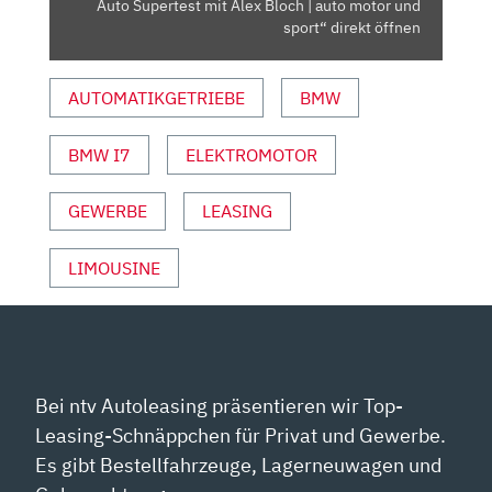
SUPERTEST
Auto Supertest mit Alex Bloch | auto motor und
MIT
sport“ direkt öffnen
ALEX
BLOCH
AUTOMATIKGETRIEBE
BMW
|
AUTO
BMW I7
ELEKTROMOTOR
MOTOR
UND
SPORT“
GEWERBE
LEASING
VON
YOUTUBE
LIMOUSINE
ANZEIGEN
Bei ntv Autoleasing präsentieren wir Top-
Leasing-Schnäppchen für Privat und Gewerbe.
Es gibt Bestellfahrzeuge, Lagerneuwagen und