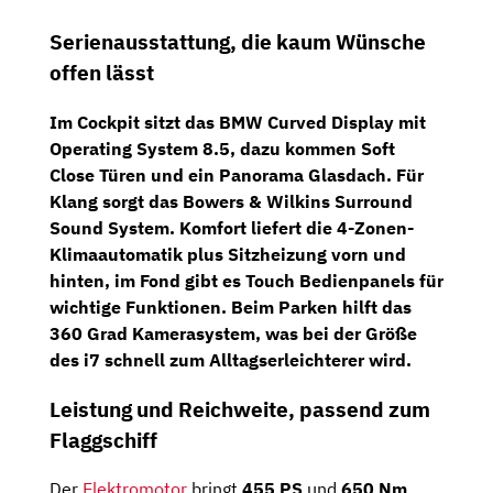
Serienausstattung, die kaum Wünsche
offen lässt
Im Cockpit sitzt das
BMW Curved Display
mit
Operating System 8.5
, dazu kommen
Soft
Close Türen
und ein
Panorama Glasdach
. Für
Klang sorgt das
Bowers & Wilkins Surround
Sound System
. Komfort liefert die
4-Zonen-
Klimaautomatik
plus
Sitzheizung vorn und
hinten
, im Fond gibt es
Touch Bedienpanels
für
wichtige Funktionen. Beim Parken hilft das
360 Grad Kamerasystem
, was bei der Größe
des i7 schnell zum Alltagserleichterer wird.
Leistung und Reichweite, passend zum
Flaggschiff
Der
Elektromotor
bringt
455 PS
und
650 Nm
,