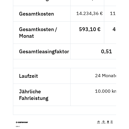
Gesamtkosten
14.234,36 €
11.961,
Gesamtkosten /
593,10 €
498,40
Monat
Gesamtleasingfaktor
0,51
Laufzeit
24 Monate
Jährliche
10.000 km
Fahrleistung