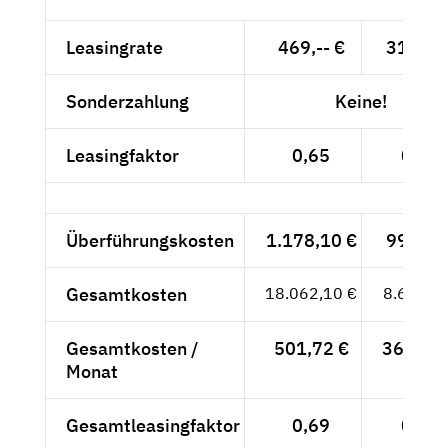
Leasingrate
469,-- €
319,-- 
Sonderzahlung
Keine!
Leasingfaktor
0,65
0,53
Überführungskosten
1.178,10 €
990,-- 
Gesamtkosten
18.062,10 €
8.646,--
Gesamtkosten /
501,72 €
360,25 
Monat
Gesamtleasingfaktor
0,69
0,59