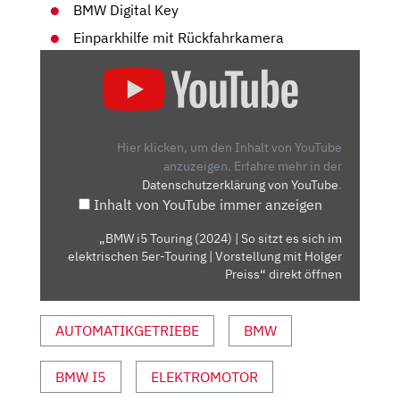
BMW Digital Key
Einparkhilfe mit Rückfahrkamera
„BMW
I5
TOURING
(2024)
|
Hier klicken, um den Inhalt von YouTube
SO
anzuzeigen.
Erfahre mehr in der
Datenschutzerklärung von YouTube
.
SITZT
Inhalt von YouTube immer anzeigen
ES
SICH
„BMW i5 Touring (2024) | So sitzt es sich im
IM
elektrischen 5er-Touring | Vorstellung mit Holger
ELEKTRISCHEN
Preiss“ direkt öffnen
5ER-
TOURING
AUTOMATIKGETRIEBE
BMW
|
VORSTELLUNG
BMW I5
ELEKTROMOTOR
MIT