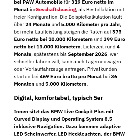
bei PAW Automobile
für
319 Euro netto im
Monat
im
Geschäftsleasing
, als Bestellaktion mit
freier Konfiguration. Die Beispielkalkulation läuft
über
24 Monate
und
5.000 Kilometer pro Jahr
,
bei mehr Laufleistung steigen die Raten auf
375
Euro netto bei 10.000 Kilometern
und
399 Euro
netto bei 15.000 Kilometern
. Lieferzeit rund
4
Monate
, spätestens bis
September 2026
, wer
schneller fahren will, kann auch Lagerneuwagen
oder Vorlauffahrzeuge anfragen. Privatkunden
starten bei
469 Euro brutto pro Monat
bei
36
Monaten
und
5.000 Kilometern
.
Digital, komfortabel, typisch 5er
Innen sitzt das
BMW Live Cockpit Plus
mit
Curved Display
und Operating System 8.5
inklusive Navigation. Dazu kommen adaptive
LED Scheinwerfer, LED Heckleuchten, der BMW