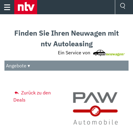
Skip
to
content
Ressorts
Sport
Finden Sie Ihren Neuwagen mit
Börse
Wetter
ntv Autoleasing
TV
Ein Service von
Video
Audio
Angebote ▾
Das Beste
Zurück zu den
Deals