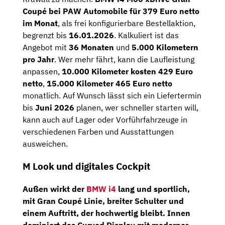
Coupé bei PAW Automobile für 379 Euro netto
im Monat
, als frei konfigurierbare Bestellaktion,
begrenzt bis
16.01.2026
. Kalkuliert ist das
Angebot mit
36 Monaten
und
5.000 Kilometern
pro Jahr
. Wer mehr fährt, kann die Laufleistung
anpassen,
10.000 Kilometer kosten 429 Euro
netto
,
15.000 Kilometer 465 Euro netto
monatlich. Auf Wunsch lässt sich ein Liefertermin
bis
Juni 2026
planen, wer schneller starten will,
kann auch auf Lager oder Vorführfahrzeuge in
verschiedenen Farben und Ausstattungen
ausweichen.
M Look und digitales Cockpit
Außen wirkt der
BMW i4
lang und sportlich,
mit Gran Coupé Linie, breiter Schulter und
einem Auftritt, der hochwertig bleibt. Innen
dominiert das Curved Display mit moderner