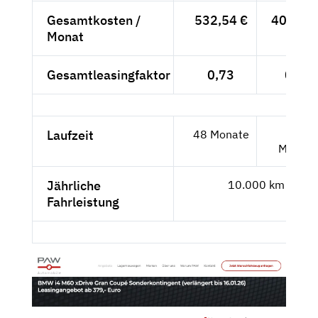
Gesamtkosten /
532,54 €
406,50 
Monat
Gesamtleasingfaktor
0,73
0,66
Laufzeit
48 Monate
36
Monate
Jährliche
10.000 km
Fahrleistung