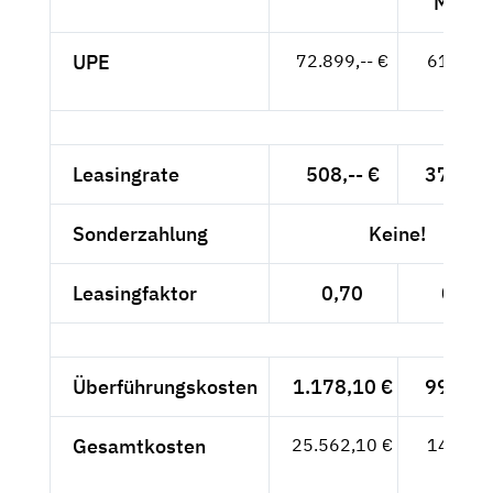
MwSt.
UPE
72.899,-- €
61.260,
- €
Leasingrate
508,-- €
379,-- 
Sonderzahlung
Keine!
Leasingfaktor
0,70
0,62
Überführungskosten
1.178,10 €
990,-- 
Gesamtkosten
25.562,10 €
14.634,
- €