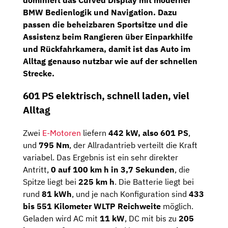
BMW Bedienlogik und Navigation. Dazu
passen die
beheizbaren Sportsitze
und die
Assistenz beim Rangieren über Einparkhilfe
und Rückfahrkamera, damit ist das Auto im
Alltag genauso nutzbar wie auf der schnellen
Strecke.
601 PS elektrisch, schnell laden, viel
Alltag
Zwei
E-Motoren
liefern
442 kW, also 601 PS
,
und
795 Nm
, der Allradantrieb verteilt die Kraft
variabel. Das Ergebnis ist ein sehr direkter
Antritt,
0 auf 100 km h in 3,7 Sekunden
, die
Spitze liegt bei
225 km h
. Die Batterie liegt bei
rund
81 kWh
, und je nach Konfiguration sind
433
bis 551 Kilometer WLTP Reichweite
möglich.
Geladen wird AC mit
11 kW
, DC mit bis zu
205