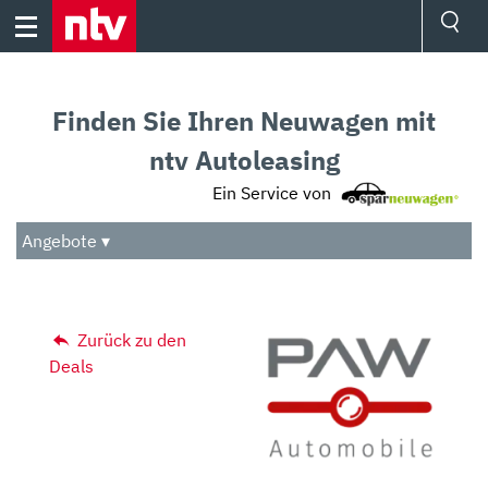
Skip
to
content
Ressorts
Sport
Finden Sie Ihren Neuwagen mit
Börse
Wetter
ntv Autoleasing
TV
Ein Service von
Video
Audio
Angebote ▾
Das Beste
Zurück zu den
Deals