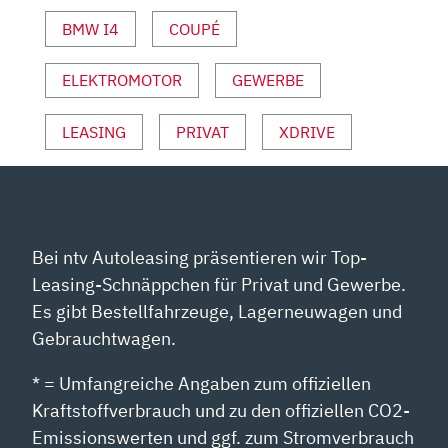
AUTO
BMW I4
COUPÉ
MOTOR
UND
SPORT“
ELEKTROMOTOR
GEWERBE
VON
YOUTUBE
LEASING
PRIVAT
XDRIVE
ANZEIGEN
Bei ntv Autoleasing präsentieren wir Top-
Leasing-Schnäppchen für Privat und Gewerbe.
Es gibt Bestellfahrzeuge, Lagerneuwagen und
Gebrauchtwagen.
* = Umfangreiche Angaben zum offiziellen
Kraftstoffverbrauch und zu den offiziellen CO2-
Emissionswerten und ggf. zum Stromverbrauch