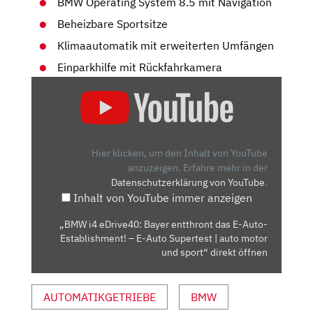
BMW Operating System 8.5 mit Navigation
Beheizbare Sportsitze
Klimaautomatik mit erweiterten Umfängen
Einparkhilfe mit Rückfahrkamera
„BMW
I4
EDRIVE40:
BAYER
ENTTHRONT
Hier klicken, um den Inhalt von YouTube
DAS
anzuzeigen.
Erfahre mehr in der
Datenschutzerklärung von YouTube
.
E-
Inhalt von YouTube immer anzeigen
AUTO-
ESTABLISHMENT!
„BMW i4 eDrive40: Bayer entthront das E-Auto-
–
Establishment! – E-Auto Supertest | auto motor
E-
und sport“ direkt öffnen
AUTO
SUPERTEST
AUTOMATIKGETRIEBE
BMW
|