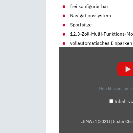
frei konfigurierbar
Navigationssystem
Sportsitze
12,3-Zoll-Multi-Funktions-Mo
vollautomatisches Einparken
„BMW
I4
(2021)
|
ERSTER
CHECK
Hier klicken, um 
IN
BMWS
Inhalt v
NEUER
E-
LIMOUSINE
„BMW i4 (2021) | Erster Che
|