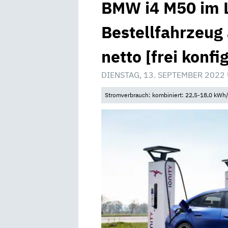
BMW i4 M50 im L
Bestellfahrzeug
netto [frei konfi
DIENSTAG, 13. SEPTEMBER 2022
Stromverbrauch: kombiniert: 22,5-18,0 kWh