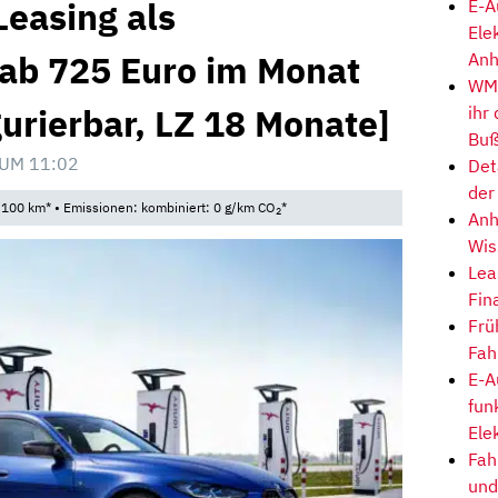
easing als
E-A
Ele
 ab 725 Euro im Monat
Anh
WM-
gurierbar, LZ 18 Monate]
ihr
Buß
 UM 11:02
Det
der
/100 km* • Emissionen: kombiniert: 0 g/km CO
*
2
Anh
Wis
Lea
Fin
Frü
Fah
E-A
fun
Ele
Fah
und