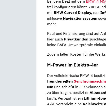
Bei dem Deal mit dem
BMW i4 M5
frei konfigurieren könnt. Zur Gru
mit
BMW Curved Display,
das
In
inklusive
Navigationssystem
sow
mehr.
Kauf und Finanzierung sind auf An
hier auch
Privatkunden
zuschlag
keine BAFA-Umweltprämie einkalku
Zudem fallen Kosten für die Werks
M-Power im Elektro-4er
Der vollelektrische BMW i4 besitz
fremderregten
Synchronmaschin
Nm
und schießt in 3,9 Sekunden au
zu übertragen, besitzt er
Allradant
km/h. Verbaut ist ein
Lithium-Io
Akku verspricht eine
Reichweite 