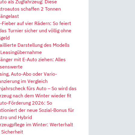
uto als Zugfahrzeug: Diese
ktroautos schaffen 2 Tonnen
ängelast
Fieber auf vier Rädern: So feiert
 das Turnier sicher und völlig ohne
geld
aillierte Darstellung des Modells
 Leasingübernahme
änger mit E-Auto ziehen: Alles
senswerte
sing, Auto-Abo oder Vario-
anzierung im Vergleich
hjahrscheck fürs Auto – So wird das
rzeug nach dem Winter wieder fit
uto-Förderung 2026: So
ktioniert der neue Sozial-Bonus für
ktro und Hybrid
rzeugpflege im Winter: Werterhalt
 Sicherheit