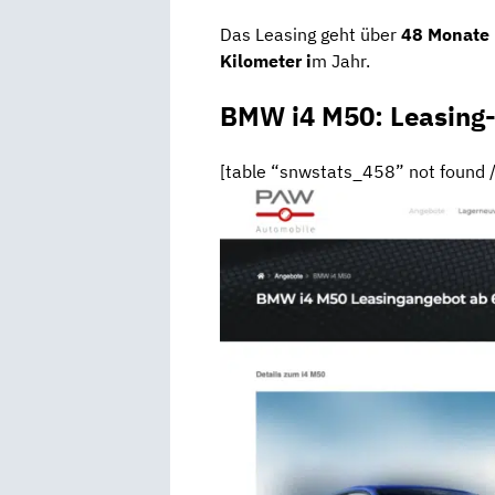
Das Leasing geht über
48 Monate
Kilometer i
m Jahr.
BMW i4 M50: Leasing
[table “snwstats_458” not found /