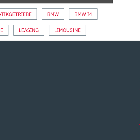
TIKGETRIEBE
BMW
BMW I4
E
LEASING
LIMOUSINE