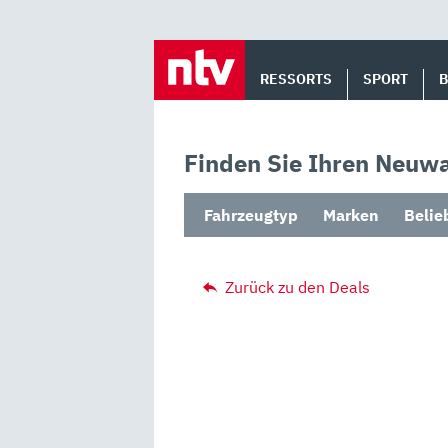
Skip
to
RESSORTS
SPORT
content
Finden Sie Ihren Neuwa
Fahrzeugtyp
Marken
Belie
Zurück zu den Deals