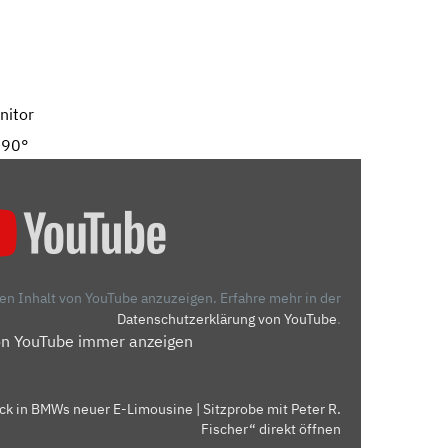
nitor
 90°
den Inhalt von YouTube anzuzeigen.
Erfahre mehr in der
Datenschutzerklärung von YouTube
.
on YouTube immer anzeigen
ck in BMWs neuer E-Limousine | Sitzprobe mit Peter R.
Fischer“ direkt öffnen