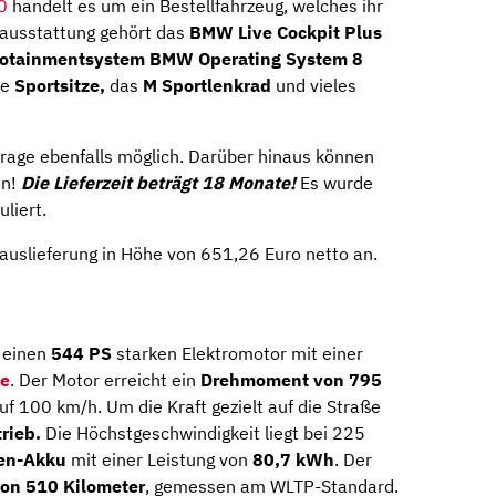
0
handelt es um ein Bestellfahrzeug, welches ihr
ndausstattung gehört das
BMW Live Cockpit Plus
fotainmentsystem BMW Operating System
8
ie
Sportsitze,
das
M
Sportlenkrad
und vieles
frage ebenfalls möglich. Darüber hinaus können
en!
Die Lieferzeit beträgt 18 Monate!
Es wurde
liert.
auslieferung in Höhe von 651,26 Euro netto an.
t einen
544 PS
starken Elektromotor mit einer
e
. Der Motor erreicht ein
Drehmoment von 795
f 100 km/h. Um die Kraft gezielt auf die Straße
rieb.
Die Höchstgeschwindigkeit liegt bei 225
nen-Akku
mit einer Leistung von
80,7 kWh
. Der
von 510 Kilometer
, gemessen am WLTP-Standard.