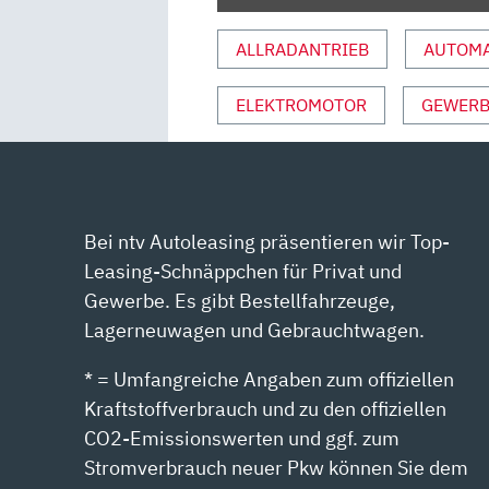
SITZPROBE
MIT
ALLRADANTRIEB
AUTOMA
PETER
R.
ELEKTROMOTOR
GEWERB
FISCHER“
VON
YOUTUBE
ANZEIGEN
Bei ntv Autoleasing präsentieren wir Top-
Leasing-Schnäppchen für Privat und
Gewerbe. Es gibt Bestellfahrzeuge,
Lagerneuwagen und Gebrauchtwagen.
* = Umfangreiche Angaben zum offiziellen
Kraftstoffverbrauch und zu den offiziellen
CO2-Emissionswerten und ggf. zum
Stromverbrauch neuer Pkw können Sie dem