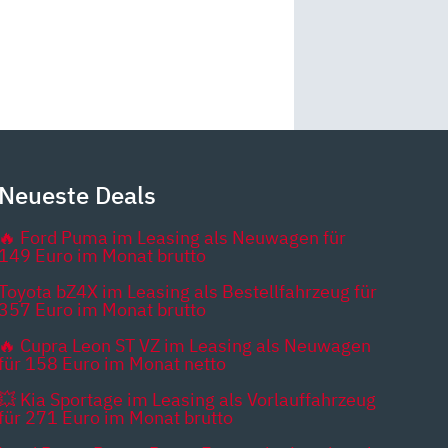
Neueste Deals
🔥 Ford Puma im Leasing als Neuwagen für
149 Euro im Monat brutto
Toyota bZ4X im Leasing als Bestellfahrzeug für
357 Euro im Monat brutto
🔥 Cupra Leon ST VZ im Leasing als Neuwagen
für 158 Euro im Monat netto
💥 Kia Sportage im Leasing als Vorlauffahrzeug
für 271 Euro im Monat brutto