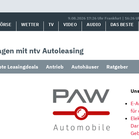
9.08.2026 17:26 Uhr Frankfurt | 16:26 U
BÖRSE
WETTER
TV
VIDEO
AUDIO
DAS BESTE
gen mit ntv Autoleasing
bte Leasingdeals
Antrieb
Autohäuser
Ratgeber
Uns
E-A
für
Ele
Dar
Geb