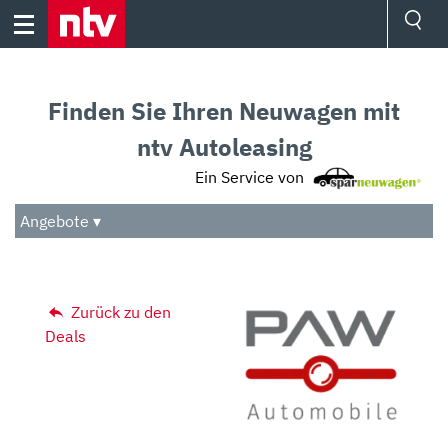
Skip
to
content
Ressorts
Sport
Finden Sie Ihren Neuwagen mit
Börse
Wetter
ntv Autoleasing
TV
Ein Service von
Video
Audio
Angebote ▾
Das Beste
Zurück zu den
Deals