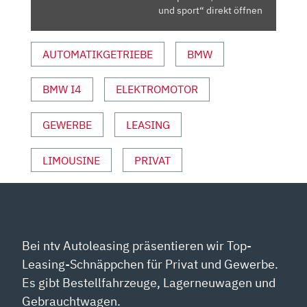
E-
und sport“ direkt öffnen
AUTO
SUPERTEST
AUTOMATIKGETRIEBE
BMW
|
AUTO
BMW I4
ELEKTROMOTOR
MOTOR
UND
SPORT“
GEWERBE
LEASING
VON
YOUTUBE
LIMOUSINE
PRIVAT
ANZEIGEN
Bei ntv Autoleasing präsentieren wir Top-
Leasing-Schnäppchen für Privat und Gewerbe.
Es gibt Bestellfahrzeuge, Lagerneuwagen und
Gebrauchtwagen.