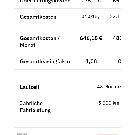
Überführungskosten
775,-- €
651,26 
Gesamtkosten
31.015,-
23.163,26
- €
Gesamtkosten /
646,15 €
482,57 
Monat
Gesamtleasingfaktor
1,08
0,96
Laufzeit
48 Monate
Jährliche
5.000 km
Fahrleistung