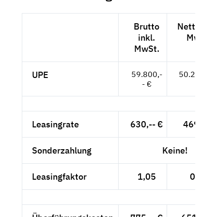
Brutto
Netto exk
inkl.
MwSt.
MwSt.
UPE
59.800,-
50.252,-- 
- €
Leasingrate
630,-- €
469,-- €
Sonderzahlung
Keine!
Leasingfaktor
1,05
0,93