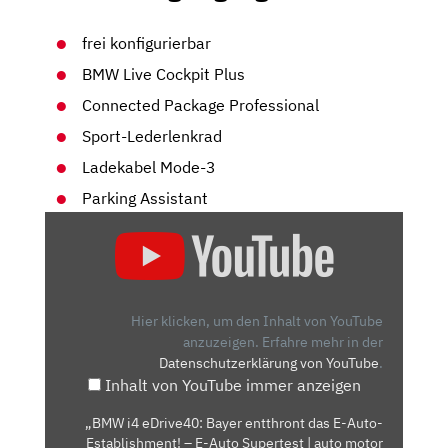
frei konfigurierbar
BMW Live Cockpit Plus
Connected Package Professional
Sport-Lederlenkrad
Ladekabel Mode-3
Parking Assistant
„BMW
I4
EDRIVE40:
BAYER
ENTTHRONT
Hier klicken, um den Inhalt von YouTube
DAS
anzuzeigen.
Erfahre mehr in der
Datenschutzerklärung von YouTube
.
E-
Inhalt von YouTube immer anzeigen
AUTO-
ESTABLISHMENT!
„BMW i4 eDrive40: Bayer entthront das E-Auto-
–
Establishment! – E-Auto Supertest | auto motor