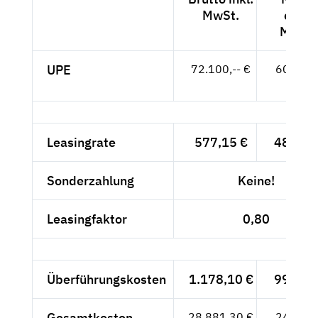
MwSt.
exkl.
MwSt.
UPE
72.100,-- €
60.588,
- €
Leasingrate
577,15 €
485,-- 
Sonderzahlung
Keine!
Leasingfaktor
0,80
Überführungskosten
1.178,10 €
990,-- 
Gesamtkosten
28.881,30 €
24.270,