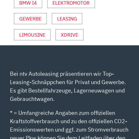
BMW I4
ELEKTROMOTOR
MOTOR
UND
SPORT“
GEWERBE
LEASING
VON
YOUTUBE
LIMOUSINE
XDRIVE
ANZEIGEN
Bei ntv Autoleasing präsentieren wir Top-
Leasing-Schnäppchen für Privat und Gewerbe.
Es gibt Bestellfahrzeuge, Lagerneuwagen und
Gebrauchtwagen.
* = Umfangreiche Angaben zum offiziellen
Kraftstoffverbrauch und zu den offiziellen CO2-
Emissionswerten und ggf. zum Stromverbrauch
neuer Pkw können Sie dem Leitfaden über den