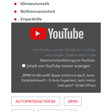
Klimaautomatik
Notbremsassistent
Einparkhilfe
„BMW
I4
EDRIVE40:
BAYER
ENTTHRONT
Hier klicken, um den Inhalt von YouTube
DAS
anzuzeigen.
Erfahre mehr in der
Datenschutzerklärung von YouTube
.
E-
Inhalt von YouTube immer anzeigen
AUTO-
ESTABLISHMENT!
„BMW i4 eDrive40: Bayer entthront das E-Auto-
–
Establishment! – E-Auto Supertest | auto motor
E-
und sport“ direkt öffnen
AUTO
SUPERTEST
AUTOMATIKGETRIEBE
BMW
|
AUTO