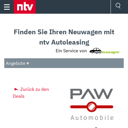
Skip
to
content
Ressorts
Sport
Finden Sie Ihren Neuwagen mit
Börse
Wetter
ntv Autoleasing
TV
Ein Service von
Video
Audio
Angebote ▾
Das Beste
Zurück zu den
Deals