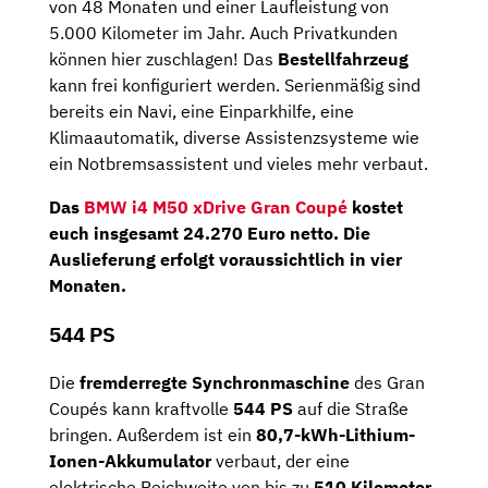
von 48 Monaten und einer Laufleistung von
5.000 Kilometer im Jahr. Auch Privatkunden
können hier zuschlagen! Das
Bestellfahrzeug
kann frei konfiguriert werden. Serienmäßig sind
bereits ein Navi, eine Einparkhilfe, eine
Klimaautomatik, diverse Assistenzsysteme wie
ein Notbremsassistent und vieles mehr verbaut.
Das
BMW i4 M50 xDrive Gran Coupé
kostet
euch insgesamt
24.270 Euro netto
. Die
Auslieferung erfolgt voraussichtlich in
vier
Monaten
.
544 PS
Die
fremderregte Synchronmaschine
des Gran
Coupés kann kraftvolle
544 PS
auf die Straße
bringen. Außerdem ist ein
80,7-kWh-Lithium-
Ionen-Akkumulator
verbaut, der eine
elektrische Reichweite von bis zu
510 Kilometer