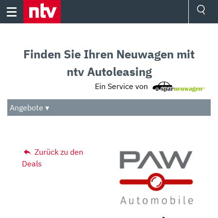
Skip
to
content
Ressorts
Sport
Finden Sie Ihren Neuwagen mit
Börse
Wetter
ntv Autoleasing
TV
Ein Service von
Video
Audio
Angebote ▾
Das Beste
Zurück zu den
Deals