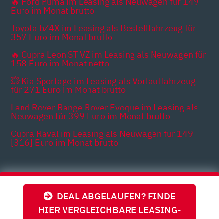
🔥 Ford Puma im Leasing als Neuwagen für 149
Euro im Monat brutto
Toyota bZ4X im Leasing als Bestellfahrzeug für
357 Euro im Monat brutto
🔥 Cupra Leon ST VZ im Leasing als Neuwagen für
158 Euro im Monat netto
💥 Kia Sportage im Leasing als Vorlauffahrzeug
für 271 Euro im Monat brutto
Land Rover Range Rover Evoque im Leasing als
Neuwagen für 399 Euro im Monat brutto
Cupra Raval im Leasing als Neuwagen für 149
[316] Euro im Monat brutto
Themen
DEAL ABGELAUFEN? FINDE
HIER VERGLEICHBARE LEASING-