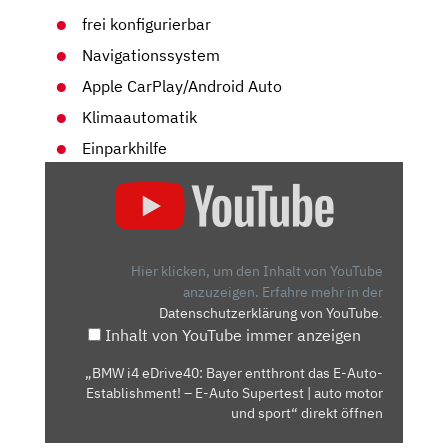
frei konfigurierbar
Navigationssystem
Apple CarPlay/Android Auto
Klimaautomatik
Einparkhilfe
„BMW
I4
EDRIVE40:
BAYER
ENTTHRONT
Hier klicken, um den Inhalt von YouTube
DAS
anzuzeigen.
Erfahre mehr in der
Datenschutzerklärung von YouTube
.
E-
Inhalt von YouTube immer anzeigen
AUTO-
ESTABLISHMENT!
„BMW i4 eDrive40: Bayer entthront das E-Auto-
–
Establishment! – E-Auto Supertest | auto motor
E-
und sport“ direkt öffnen
AUTO