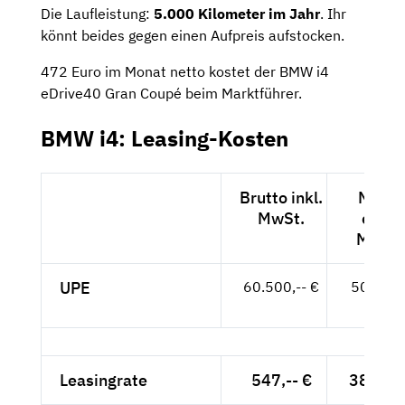
Die Laufleistung:
5.000 Kilometer im Jahr
. Ihr
könnt beides gegen einen Aufpreis aufstocken.
472 Euro im Monat netto kostet der BMW i4
eDrive40 Gran Coupé beim Marktführer.
BMW i4: Leasing-Kosten
Brutto inkl.
Netto
MwSt.
exkl.
MwSt.
UPE
60.500,-- €
50.840,
- €
Leasingrate
547,-- €
389,-- 