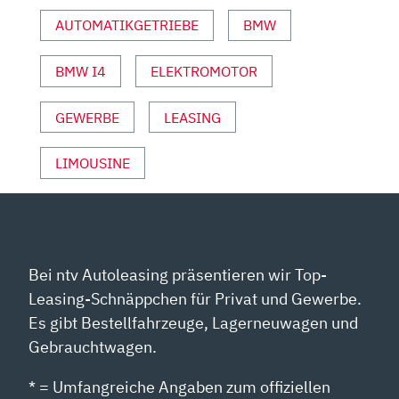
SUPERTEST
AUTOMATIKGETRIEBE
BMW
|
AUTO
BMW I4
ELEKTROMOTOR
MOTOR
UND
SPORT“
GEWERBE
LEASING
VON
YOUTUBE
LIMOUSINE
ANZEIGEN
Bei ntv Autoleasing präsentieren wir Top-
Leasing-Schnäppchen für Privat und Gewerbe.
Es gibt Bestellfahrzeuge, Lagerneuwagen und
Gebrauchtwagen.
* = Umfangreiche Angaben zum offiziellen