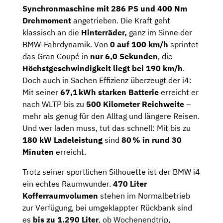
Synchronmaschine mit 286 PS und 400 Nm
Drehmoment
angetrieben. Die Kraft geht
klassisch an die
Hinterräder,
ganz im Sinne der
BMW-Fahrdynamik. Von
0 auf 100 km/h
sprintet
das Gran Coupé in
nur 6,0 Sekunden
, die
Höchstgeschwindigkeit liegt bei 190 km/h
.
Doch auch in Sachen Effizienz überzeugt der i4:
Mit seiner
67,1 kWh starken Batterie
erreicht er
nach WLTP bis zu
500 Kilometer Reichweite
–
mehr als genug für den Alltag und längere Reisen.
Und wer laden muss, tut das schnell: Mit bis zu
180 kW Ladeleistung
sind
80 % in rund 30
Minuten
erreicht.
Trotz seiner sportlichen Silhouette ist der BMW i4
ein echtes Raumwunder.
470 Liter
Kofferraumvolumen
stehen im Normalbetrieb
zur Verfügung, bei umgeklappter Rückbank sind
es
bis zu 1.290 Liter
, ob Wochenendtrip,