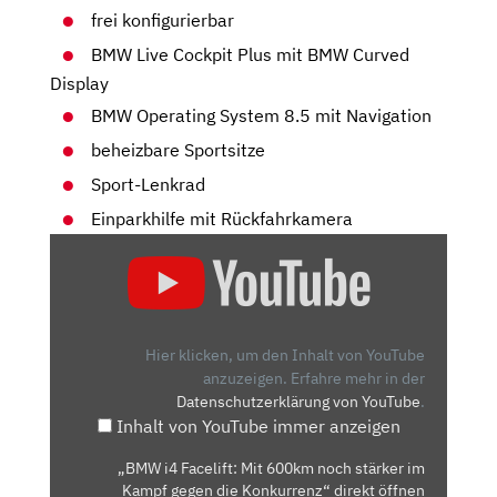
frei konfigurierbar
BMW Live Cockpit Plus mit BMW Curved
Display
BMW Operating System 8.5 mit Navigation
beheizbare Sportsitze
Sport-Lenkrad
Einparkhilfe mit Rückfahrkamera
„BMW
I4
FACELIFT:
MIT
600KM
Hier klicken, um den Inhalt von YouTube
NOCH
anzuzeigen.
Erfahre mehr in der
Datenschutzerklärung von YouTube
.
STÄRKER
Inhalt von YouTube immer anzeigen
IM
KAMPF
„BMW i4 Facelift: Mit 600km noch stärker im
GEGEN
Kampf gegen die Konkurrenz“ direkt öffnen