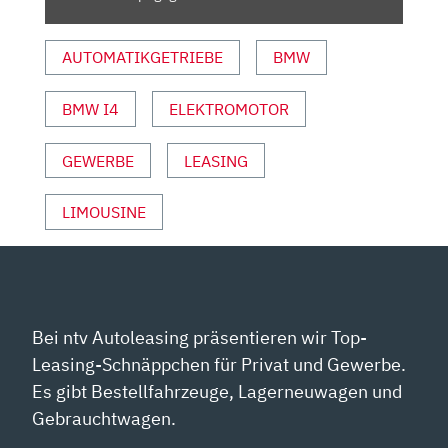
DIE
KONKURRENZ“
AUTOMATIKGETRIEBE
BMW
VON
YOUTUBE
ANZEIGEN
BMW I4
ELEKTROMOTOR
GEWERBE
LEASING
LIMOUSINE
Bei ntv Autoleasing präsentieren wir Top-
Leasing-Schnäppchen für Privat und Gewerbe.
Es gibt Bestellfahrzeuge, Lagerneuwagen und
Gebrauchtwagen.