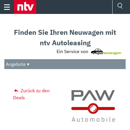
Skip
to
content
Ressorts
Sport
Finden Sie Ihren Neuwagen mit
Börse
Wetter
ntv Autoleasing
TV
Ein Service von
Video
Audio
Angebote ▾
Das Beste
Zurück zu den
Deals