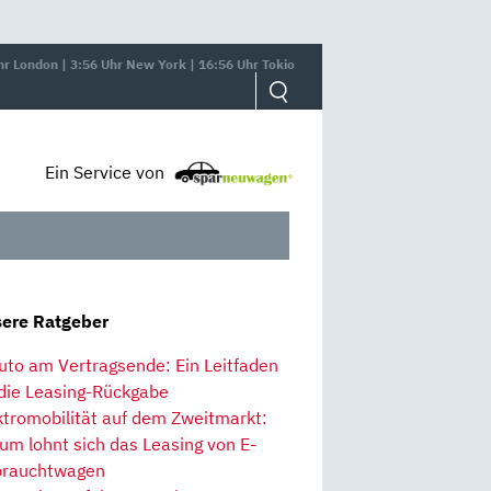
hr London | 3:56 Uhr New York | 16:56 Uhr Tokio
Ein Service von
ere Ratgeber
uto am Vertragsende: Ein Leitfaden
 die Leasing-Rückgabe
ktromobilität auf dem Zweitmarkt:
um lohnt sich das Leasing von E-
rauchtwagen