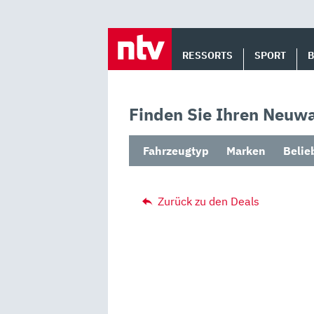
Skip
to
RESSORTS
SPORT
content
Finden Sie Ihren Neuwa
Fahrzeugtyp
Marken
Belie
Zurück zu den Deals