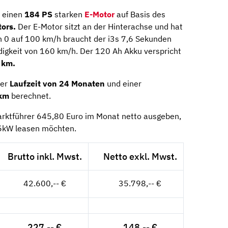
t einen
184 PS
starken
E-Motor
auf Basis des
tors.
Der E-Motor sitzt an der Hinterachse und hat
 0 auf 100 km/h braucht der i3s 7,6 Sekunden
digkeit von 160 km/h. Der 120 Ah Akku verspricht
 km.
ner
Laufzeit von 24 Monaten
und einer
km
berechnet.
ktführer 645,80 Euro im Monat netto ausgeben,
5kW leasen möchten.
Brutto inkl. Mwst.
Netto exkl. Mwst.
42.600,-- €
35.798,-- €
227,-- €
148,-- €