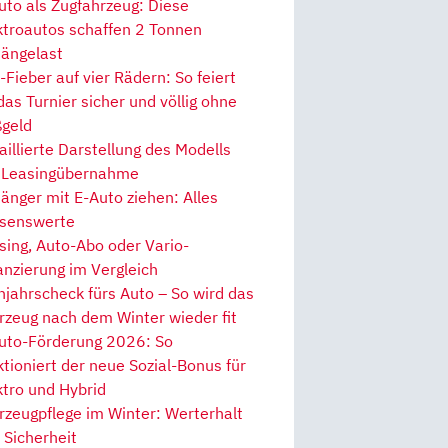
uto als Zugfahrzeug: Diese
ktroautos schaffen 2 Tonnen
ängelast
Fieber auf vier Rädern: So feiert
 das Turnier sicher und völlig ohne
geld
aillierte Darstellung des Modells
 Leasingübernahme
änger mit E-Auto ziehen: Alles
senswerte
sing, Auto-Abo oder Vario-
anzierung im Vergleich
hjahrscheck fürs Auto – So wird das
rzeug nach dem Winter wieder fit
uto-Förderung 2026: So
ktioniert der neue Sozial-Bonus für
ktro und Hybrid
rzeugpflege im Winter: Werterhalt
 Sicherheit