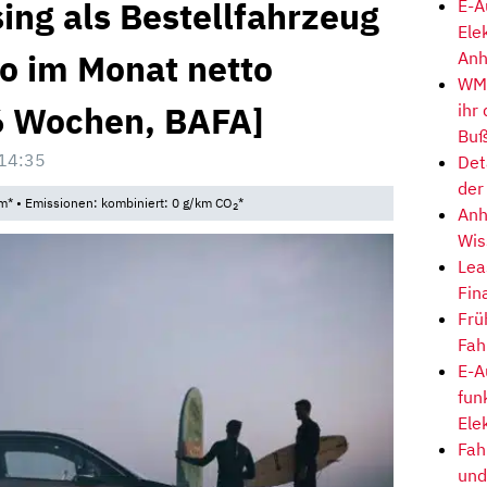
ing als Bestellfahrzeug
E-A
Ele
ro im Monat netto
Anh
WM-
16 Wochen, BAFA]
ihr
Buß
14:35
Det
der
m* • Emissionen: kombiniert: 0 g/km CO
*
2
Anh
Wis
Lea
Fin
Frü
Fah
E-A
fun
Ele
Fah
und