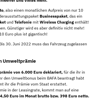
nwerfer und vieles mehr.
to
, also einen monatlichen Aufpreis von nur 10
nderausstattungspaket
Businesspaket
, das ein
ket
und
Telefonie
mit
Wireless Charging
enthält!
n. Günstiger wird es aber definitiv nicht mehr!
0 Euro plus ist gigantisch!
 Bis 30. Juni 2022 muss das Fahrzeug zugelassen
hen Umweltprämie
rämie von 6.000 Euro deklariert,
für die ihr in
 ihr den Umweltbonus beim BAFA beantragt habt
mt ihr die Prämie vom Staat erstattet.
mie in der Leasingrate, kommt man auf eine
24,50 Euro im Monat brutto bzw. 398 Euro netto.