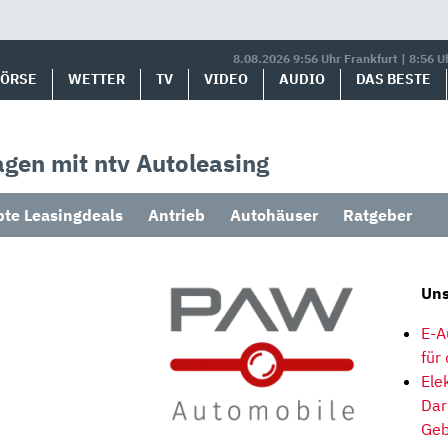
8.08.2026 9:56 Uhr Frankfurt | 8:56 U
BÖRSE
WETTER
TV
VIDEO
AUDIO
DAS BESTE
gen mit ntv Autoleasing
bte Leasingdeals
Antrieb
Autohäuser
Ratgeber
Uns
E-A
für
Ele
Dar
Geb