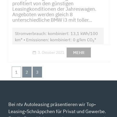
profitiert von den günstigen
Leasingkonditionen der Jahreswagen.
Angeboten werden gleich 8
unterschiedliche BMW i3 mit toller...
Stromverbrauch: kombiniert: 13,1 kWh/100
km* • Emissionen: kombiniert: 0 g/km CO
*
2
MEHR
3. Oktober 2021
1
2
3
Bei ntv Autoleasing präsentieren wir Top-
Leasing-Schnäppchen für Privat und Gewerbe.