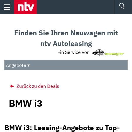
Skip
to
content
Ressorts
Sport
Finden Sie Ihren Neuwagen mit
Börse
Wetter
ntv Autoleasing
TV
Ein Service von
Video
Audio
Angebote ▾
Das Beste
Zurück zu den Deals
BMW i3
BMW i3: Leasing-Angebote zu Top-