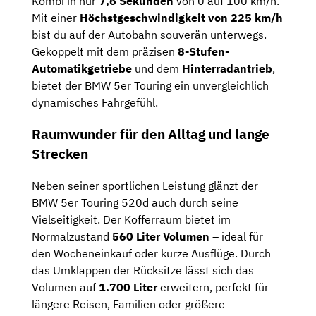
Kombi in nur
7,6 Sekunden
von 0 auf 100 km/h.
Mit einer
Höchstgeschwindigkeit von 225 km/h
bist du auf der Autobahn souverän unterwegs.
Gekoppelt mit dem präzisen
8-Stufen-
Automatikgetriebe
und dem
Hinterradantrieb
,
bietet der BMW 5er Touring ein unvergleichlich
dynamisches Fahrgefühl.
Raumwunder für den Alltag und lange
Strecken
Neben seiner sportlichen Leistung glänzt der
BMW 5er Touring 520d auch durch seine
Vielseitigkeit. Der Kofferraum bietet im
Normalzustand
560 Liter Volumen
– ideal für
den Wocheneinkauf oder kurze Ausflüge. Durch
das Umklappen der Rücksitze lässt sich das
Volumen auf
1.700 Liter
erweitern, perfekt für
längere Reisen, Familien oder größere