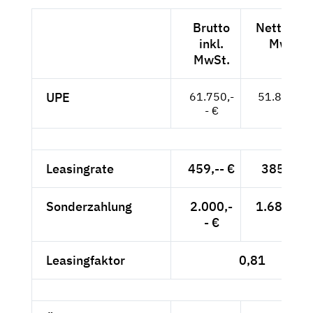
Brutto
Netto exk
inkl.
MwSt.
MwSt.
UPE
61.750,-
51.891,-- 
- €
Leasingrate
459,-- €
385,71 
Sonderzahlung
2.000,-
1.680,67 
- €
Leasingfaktor
0,81