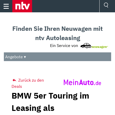
Skip
to
content
Ressorts
Sport
Finden Sie Ihren Neuwagen mit
Börse
Wetter
ntv Autoleasing
TV
Ein Service von
Video
Audio
Angebote ▾
Das Beste
Zurück zu den
Deals
BMW 5er Touring im
Leasing als