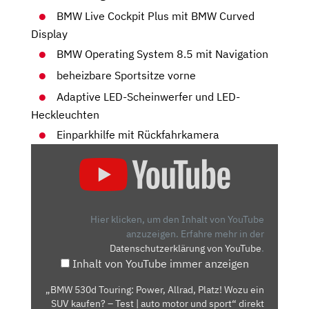
BMW Live Cockpit Plus mit BMW Curved
Display
BMW Operating System 8.5 mit Navigation
beheizbare Sportsitze vorne
Adaptive LED-Scheinwerfer und LED-
Heckleuchten
Einparkhilfe mit Rückfahrkamera
„BMW
530D
TOURING:
POWER,
ALLRAD,
Hier klicken, um den Inhalt von YouTube
PLATZ!
anzuzeigen.
Erfahre mehr in der
Datenschutzerklärung von YouTube
.
WOZU
Inhalt von YouTube immer anzeigen
EIN
SUV
„BMW 530d Touring: Power, Allrad, Platz! Wozu ein
KAUFEN?
SUV kaufen? – Test | auto motor und sport“ direkt