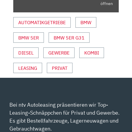
–
öffnen
TEST
|
AUTOMATIKGETRIEBE
BMW
AUTO
MOTOR
BMW 5ER
BMW 5ER G31
UND
SPORT“
VON
DIESEL
GEWERBE
KOMBI
YOUTUBE
ANZEIGEN
LEASING
PRIVAT
Bei ntv Autoleasing präsentieren wir Top-
Leasing-Schnäppchen für Privat und Gewerbe.
Es gibt Bestellfahrzeuge, Lagerneuwagen und
Gebrauchtwagen.