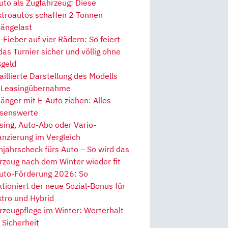
uto als Zugfahrzeug: Diese
ktroautos schaffen 2 Tonnen
ängelast
Fieber auf vier Rädern: So feiert
 das Turnier sicher und völlig ohne
geld
aillierte Darstellung des Modells
 Leasingübernahme
änger mit E-Auto ziehen: Alles
senswerte
sing, Auto-Abo oder Vario-
anzierung im Vergleich
hjahrscheck fürs Auto – So wird das
rzeug nach dem Winter wieder fit
uto-Förderung 2026: So
ktioniert der neue Sozial-Bonus für
ktro und Hybrid
rzeugpflege im Winter: Werterhalt
 Sicherheit