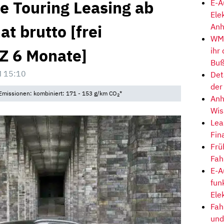
 Touring Leasing ab
E-A
Ele
t brutto [frei
Anh
WM-
LZ 6 Monate]
ihr
Buß
 15:10
Det
der
• Emissionen: kombiniert: 171 - 153 g/km CO
*
2
Anh
Wis
Lea
Fin
Frü
Fah
E-A
fun
Ele
Fah
und