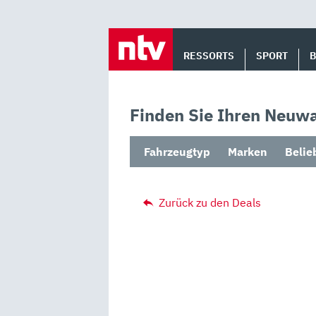
Skip
to
RESSORTS
SPORT
content
Finden Sie Ihren Neuwa
Fahrzeugtyp
Marken
Belie
Zurück zu den Deals