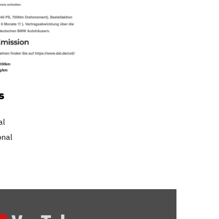
s
al
onal