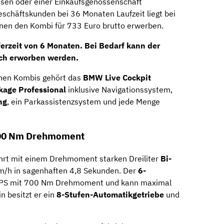
sen oder einer Einkaufsgenossenschaft
eschäftskunden bei 36 Monaten Laufzeit liegt bei
nnen den Kombi für 733 Euro brutto erwerben.
ferzeit von 6 Monaten. Bei Bedarf kann der
ch erworben werden.
hen Kombis gehört das
BMW Live Cockpit
kage Professional
inklusive Navigationssystem,
ng
, ein Parkassistenzsystem und jede Menge
700 Nm Drehmoment
hrt mit einem Drehmoment starken Dreiliter
Bi-
m/h in sagenhaften 4,8 Sekunden. Der
6-
 PS mit 700 Nm Drehmoment und kann maximal
n besitzt er ein
8-Stufen-Automatikgetriebe
und