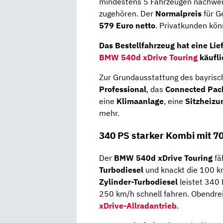
mindestens 5 Fahrzeugen nachwei
zugehören. Der
Normalpreis
für G
579 Euro
netto
. Privatkunden kö
Das Bestellfahrzeug hat eine Lie
BMW 540d xDrive Touring
käufli
Zur Grundausstattung des bayrisc
Professional
, das
Connected Pac
eine
Klimaanlage
, eine
Sitzheizu
mehr.
340 PS starker Kombi mit 
Der
BMW 540d xDrive Touring
fä
Turbodiesel
und knackt die 100 k
Zylinder-Turbodiesel
leistet 340
250 km/h schnell fahren. Obendrei
xDrive-Allradantrieb
.