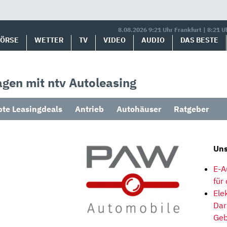
8.08.2026 9:21 Uhr Frankfurt | 8:21 U
BÖRSE
WETTER
TV
VIDEO
AUDIO
DAS BESTE
gen mit ntv Autoleasing
bte Leasingdeals
Antrieb
Autohäuser
Ratgeber
Uns
E-A
für
Ele
Dar
Geb