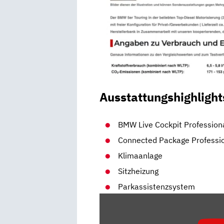
Ausstattungshighlight
BMW Live Cockpit Profession
Connected Package Professi
Klimaanlage
Sitzheizung
Parkassistenzsystem
„BMW
5ER
TOURING: