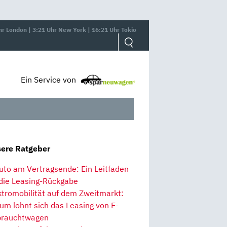
hr London | 3:21 Uhr New York | 16:21 Uhr Tokio
Ein Service von
ere Ratgeber
uto am Vertragsende: Ein Leitfaden
 die Leasing-Rückgabe
ktromobilität auf dem Zweitmarkt:
um lohnt sich das Leasing von E-
rauchtwagen