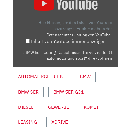
5ER
TOURING:
DARAUF
MÜSST
Hier klicken, um den Inhalt von YouTube
IHR
anzuzeigen.
Erfahre mehr in der
Datenschutzerklärung von YouTube
.
VERZICHTEN!
Inhalt von YouTube immer anzeigen
|
AUTO
„BMW 5er Touring: Darauf müsst Ihr verzichten! |
MOTOR
auto motor und sport“ direkt öffnen
UND
SPORT“
AUTOMATIKGETRIEBE
BMW
VON
YOUTUBE
ANZEIGEN
BMW 5ER
BMW 5ER G31
DIESEL
GEWERBE
KOMBI
LEASING
XDRIVE