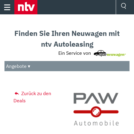
Skip
to
content
Ressorts
Sport
Finden Sie Ihren Neuwagen mit
Börse
Wetter
ntv Autoleasing
TV
Ein Service von
Video
Audio
Angebote ▾
Das Beste
Zurück zu den
Deals