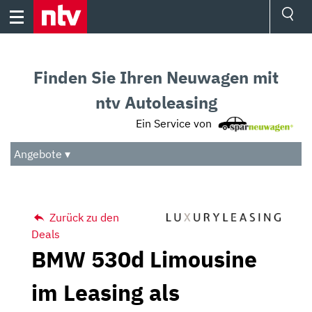
Skip
to
content
Ressorts
Sport
Finden Sie Ihren Neuwagen mit
Börse
Wetter
ntv Autoleasing
TV
Ein Service von
Video
Audio
Angebote ▾
Das Beste
Zurück zu den
Deals
BMW 530d Limousine
im Leasing als