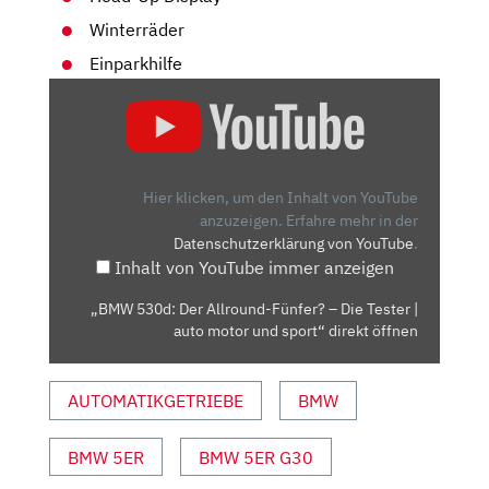
Winterräder
Einparkhilfe
„BMW
530D:
DER
ALLROUND-
FÜNFER?
Hier klicken, um den Inhalt von YouTube
–
anzuzeigen.
Erfahre mehr in der
Datenschutzerklärung von YouTube
.
DIE
Inhalt von YouTube immer anzeigen
TESTER
|
„BMW 530d: Der Allround-Fünfer? – Die Tester |
AUTO
auto motor und sport“ direkt öffnen
MOTOR
UND
AUTOMATIKGETRIEBE
BMW
SPORT“
VON
YOUTUBE
BMW 5ER
BMW 5ER G30
ANZEIGEN