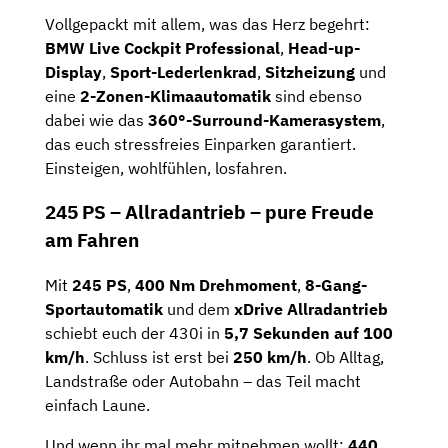
Vollgepackt
mit
allem,
was
das
Herz
begehrt:
BMW
Live
Cockpit
Professional
,
Head-
up-
Display
,
Sport-
Lederlenkrad
,
Sitzheizung
und
eine
2-
Zonen-
Klimaautomatik
sind
ebenso
dabei
wie
das
360°-
Surround-
Kamerasystem
,
das
euch
stressfreies
Einparken
garantiert.
Einsteigen,
wohlfühlen,
losfahren.
245
PS –
Allradantrieb –
pure
Freude
am
Fahren
Mit
245
PS
,
400
Nm
Drehmoment
,
8-
Gang-
Sportautomatik
und
dem
xDrive
Allradantrieb
schiebt
euch
der
430i
in
5,7
Sekunden
auf
100
km/
h
.
Schluss
ist
erst
bei
250
km/
h
.
Ob
Alltag,
Landstraße
oder
Autobahn –
das
Teil
macht
einfach
Laune.
Und
wenn
ihr
mal
mehr
mitnehmen
wollt:
440