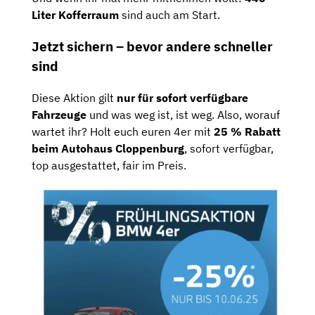
Liter
Kofferraum
sind
auch
am
Start.
Jetzt
sichern –
bevor
andere
schneller
sind
Diese
Aktion
gilt
nur
für
sofort
verfügbare
Fahrzeuge
und
was
weg
ist,
ist
weg.
Also,
worauf
wartet
ihr?
Holt
euch
euren
4er
mit
25 %
Rabatt
beim
Autohaus
Cloppenbur
g
,
sofort
verfügbar,
top
ausgestattet,
fair
im
Preis.