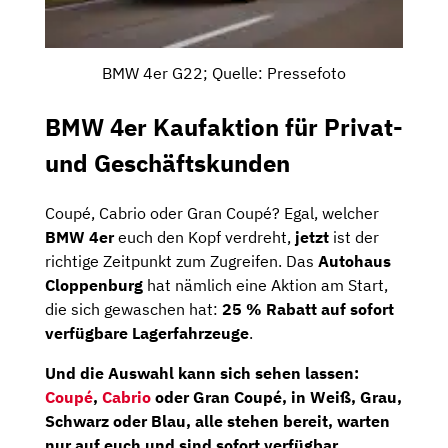
BMW 4er G22; Quelle: Pressefoto
BMW 4er Kaufaktion für Privat-
und Geschäftskunden
Coupé,
Cabrio oder
Gran
Coupé?
Egal,
welcher
BMW
4er
euch
den
Kopf
verdreht,
jetzt
ist
der
richtige
Zeitpunkt
zum
Zugreifen.
Das
Autohaus
Cloppenburg
hat
nämlich
eine
Aktion
am
Start,
die
sich
gewaschen
hat:
25 %
Rabatt
auf
sofort
verfügbare
Lagerfahrzeuge
.
Und
die
Auswahl
kann
sich
sehen
lassen:
Coupé
,
Cabrio
oder
Gran
Coupé
,
in
Weiß,
Grau,
Schwarz
oder
Blau
,
alle
stehen
bereit,
warten
nur
auf
euch
und
sind
sofort
verfügbar
.