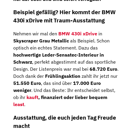
Beispiel
gefällig?
Hier
kommt
der
BMW
430i
xDrive
mit
Traum-
Ausstattung
Nehmen
wir
mal
den
BMW
430i
xDrive
in
Skyscraper
Grau
Metallic
als Beispiel
.
Schon
optisch
ein
echtes
Statement.
Dazu
das
hochwertige
Leder-
Sensatec-
Interieur
in
Schwarz
,
perfekt
abgestimmt
auf
das
sportliche
Design.
Der
Listenpreis war mal bei
68.720
Euro
.
Doch
dank
der
Frühlingsaktion
zahlt
ihr
jetzt
nur
51.550
Euro
,
das
sind
über
17.000
Euro
weniger
.
Und
das
Beste:
Ihr
entscheidet
selbst
,
ob
ihr
kauft
,
finanziert
oder
lieber
bequem
least
.
Ausstattung,
die
euch
jeden
Tag
Freude
macht