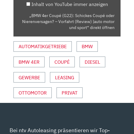
Inhalt von YouTube immer anzeigen
NIERENVERSAGEN?
–
„BMW 4er Coupé (G22): Schickes Coupé oder
VORFAHRT
Nierenversagen? – Vorfahrt (Review) |auto motor
(REVIEW)
und sport“ direkt öffnen
|AUTO
MOTOR
AUTOMATIKGETRIEBE
BMW
UND
SPORT“
BMW 4ER
COUPÉ
DIESEL
VON
YOUTUBE
ANZEIGEN
GEWERBE
LEASING
OTTOMOTOR
PRIVAT
Bei ntv Autoleasing präsentieren wir Top-