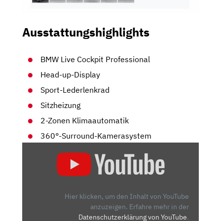
Ausstattungshighlights
BMW Live Cockpit Professional
Head-up-Display
Sport-Lederlenkrad
Sitzheizung
2-Zonen Klimaautomatik
360°-Surround-Kamerasystem
„BMW
4ER
COUPÉ
(G22):
SCHICKES
Hier klicken, um den Inhalt von YouTube
COUPÉ
anzuzeigen.
Erfahre mehr in der
Datenschutzerklärung von YouTube
.
ODER