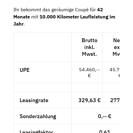
Ihr bekommt das geräumige Coupé für
42
Monate
mit
10.000 Kilometer Laufleistung im
Jahr
.
Brutto
Netto
inkl.
exkl.
Mwst.
Mwst.
UPE
54.460,--
45.765,--
€
€
Leasingrate
329,63 €
277,-- €
Sonderzahlung
0,-- €
Leasingfaktor
0,61