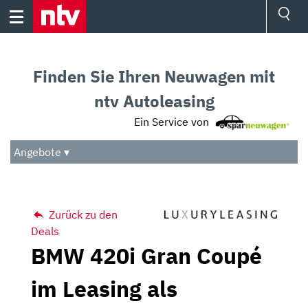
Skip
to
content
Ressorts
Sport
Finden Sie Ihren Neuwagen mit
Börse
Wetter
ntv Autoleasing
TV
Ein Service von
Video
Audio
Angebote ▾
Das Beste
Zurück zu den
Deals
BMW 420i Gran Coupé
im Leasing als