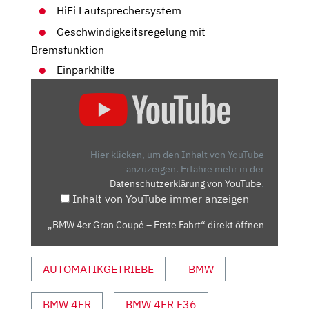
HiFi Lautsprechersystem
Geschwindigkeitsregelung mit
Bremsfunktion
Einparkhilfe
„BMW
4ER
GRAN
COUPÉ
–
Hier klicken, um den Inhalt von YouTube
ERSTE
anzuzeigen.
Erfahre mehr in der
Datenschutzerklärung von YouTube
.
FAHRT“
Inhalt von YouTube immer anzeigen
VON
YOUTUBE
„BMW 4er Gran Coupé – Erste Fahrt“ direkt öffnen
ANZEIGEN
AUTOMATIKGETRIEBE
BMW
BMW 4ER
BMW 4ER F36