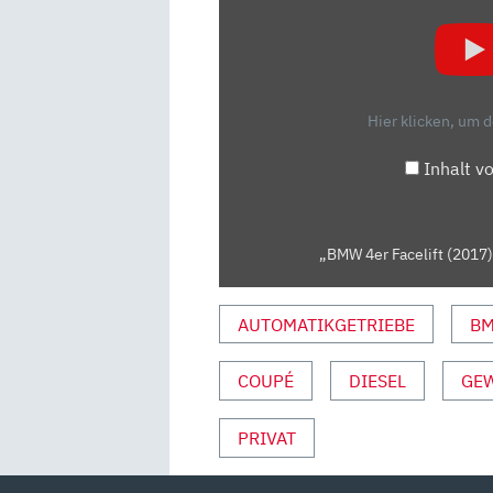
FACELIFT
(2017):
ALLES
NEU
Hier klicken, um 
IM
BMW
Inhalt v
4ER
–
ODER?
„BMW 4er Facelift (2017)
/REVIEW“
VON
YOUTUBE
AUTOMATIKGETRIEBE
B
ANZEIGEN
COUPÉ
DIESEL
GE
PRIVAT