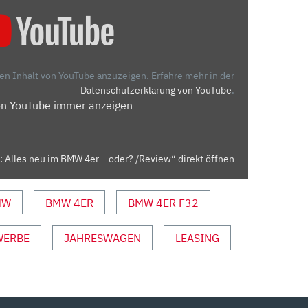
den Inhalt von YouTube anzuzeigen.
Erfahre mehr in der
Datenschutzerklärung von YouTube
.
on YouTube immer anzeigen
: Alles neu im BMW 4er – oder? /Review“ direkt öffnen
MW
BMW 4ER
BMW 4ER F32
WERBE
JAHRESWAGEN
LEASING