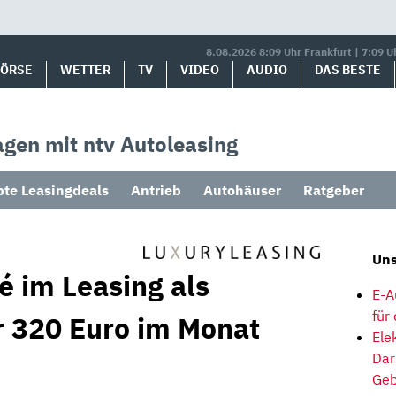
8.08.2026 8:09 Uhr Frankfurt | 7:09 U
BÖRSE
WETTER
TV
VIDEO
AUDIO
DAS BESTE
gen mit ntv Autoleasing
bte Leasingdeals
Antrieb
Autohäuser
Ratgeber
Uns
 im Leasing als
E-A
für
 320 Euro im Monat
Ele
Dar
Geb