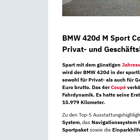
BMW 420d M Sport C
Privat- und Geschäft
Spart mit dem günstigen
Jahres
wird der
BMW 420d
in der sport
sowohl für
Privat-
als auch für
G
Euro
brutto.
Das 4er
Coupé
verkö
Fahrdynamik. Es hatte seine Ers
15.979 Kilometer.
Zu den Top-5 Ausstattungshighligh
System
, das
Navigationssystem P
Sportpaket
sowie die
Einparkhilf