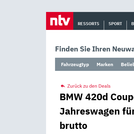
Skip
to
RESSORTS
SPORT
content
Finden Sie Ihren Neuwa
Fahrzeugtyp
Marken
Belie
Zurück zu den Deals
BMW 420d Coupé
Jahreswagen für
brutto