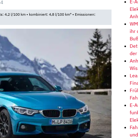
E-A
04
Ele
ts: 4,2 l/100 km • kombiniert: 4,8 l/100 km* • Emissionen:
Anh
WM-
ihr
Buß
Det
der
Anh
Wis
Lea
Fin
Frü
Fah
E-A
fun
Ele
Fah
und