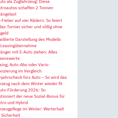
uto als Zugfahrzeug: Diese
ktroautos schaffen 2 Tonnen
ängelast
Fieber auf vier Rädern: So feiert
 das Turnier sicher und völlig ohne
geld
aillierte Darstellung des Modells
 Leasingübernahme
änger mit E-Auto ziehen: Alles
senswerte
sing, Auto-Abo oder Vario-
anzierung im Vergleich
hjahrscheck fürs Auto – So wird das
rzeug nach dem Winter wieder fit
uto-Förderung 2026: So
ktioniert der neue Sozial-Bonus für
ktro und Hybrid
rzeugpflege im Winter: Werterhalt
 Sicherheit