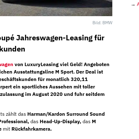
→
Bild: BMW
oupé
Jahreswagen-
Leasing für
skunden
wagen
von
LuxuryLeasing
viel Geld! Angeboten
lichen Ausstattungsline
M
Sport.
Der Deal ist
eschäftskunden
für monatlich
320,11
rpert ein sportliches Aussehen mit toller
tzulassung im
August 2020
und fuhr seitdem
ts zählt das
Harman/Kardon Surround Sound
rofessional,
das
Head-Up-Display,
das
M
e
mit
Rückfahrkamera.