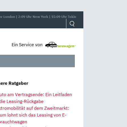
hr London | 2:09 Uhr New York | 15:09 Uhr Tokio
Ein Service von
ere Ratgeber
uto am Vertragsende: Ein Leitfaden
 die Leasing-Rückgabe
ktromobilität auf dem Zweitmarkt:
um lohnt sich das Leasing von E-
rauchtwagen