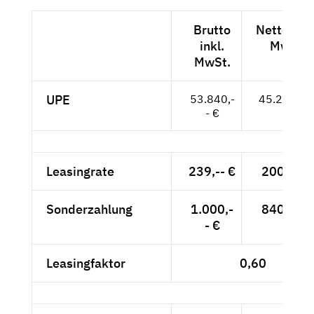
Brutto
Netto exkl
inkl.
MwSt.
MwSt.
UPE
53.840,-
45.244,-- 
- €
Leasingrate
239,-- €
200,84 €
Sonderzahlung
1.000,-
840,34 €
- €
Leasingfaktor
0,60