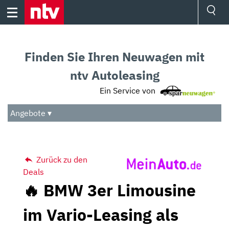
Skip
to
content
Ressorts
Sport
Finden Sie Ihren Neuwagen mit
Börse
Wetter
ntv Autoleasing
TV
Ein Service von
Video
Audio
Angebote ▾
Das Beste
Zurück zu den
Deals
🔥 BMW 3er Limousine
im Vario-Leasing als