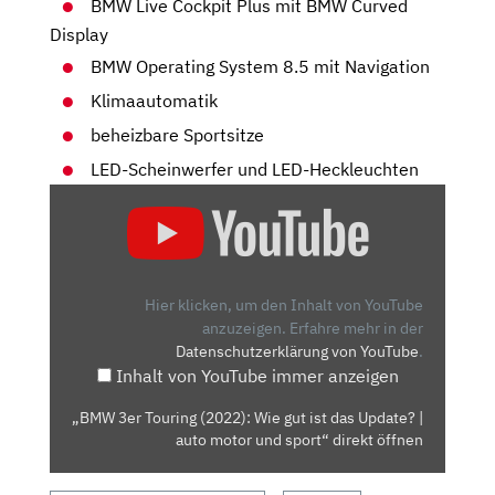
BMW Live Cockpit Plus mit BMW Curved
Display
BMW Operating System 8.5 mit Navigation
Klimaautomatik
beheizbare Sportsitze
LED-Scheinwerfer und LED-Heckleuchten
„BMW
3ER
TOURING
(2022):
WIE
Hier klicken, um den Inhalt von YouTube
GUT
anzuzeigen.
Erfahre mehr in der
Datenschutzerklärung von YouTube
.
IST
Inhalt von YouTube immer anzeigen
DAS
UPDATE?
„BMW 3er Touring (2022): Wie gut ist das Update? |
|
auto motor und sport“ direkt öffnen
AUTO
MOTOR