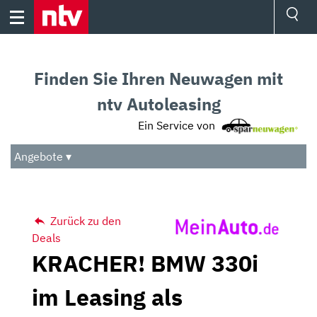
Skip
to
content
Ressorts
Sport
Finden Sie Ihren Neuwagen mit
Börse
Wetter
ntv Autoleasing
TV
Ein Service von
Video
Audio
Angebote ▾
Das Beste
Zurück zu den
Deals
KRACHER! BMW 330i
im Leasing als