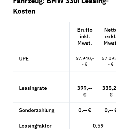
Fahrzeug: BMW 330i Leasing-
Kosten
Brutto
Netto
inkl.
exkl.
Mwst.
Mwst.
UPE
67.940,-
57.092,-
- €
- €
Leasingrate
399,--
335,29
€
€
Sonderzahlung
0,-- €
0,-- €
Leasingfaktor
0,59