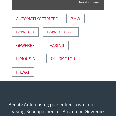
LIMOUSINEN
direkt öffnen
MIT
DENNIS
AUTOMATIKGETRIEBE
BMW
PETERMANN“
VON
BMW 3ER
BMW 3ER G20
YOUTUBE
ANZEIGEN
GEWERBE
LEASING
LIMOUSINE
OTTOMOTOR
PRIVAT
Bei ntv Autoleasing präsentieren wir Top-
Leasing-Schnäppchen für Privat und Gewerbe.