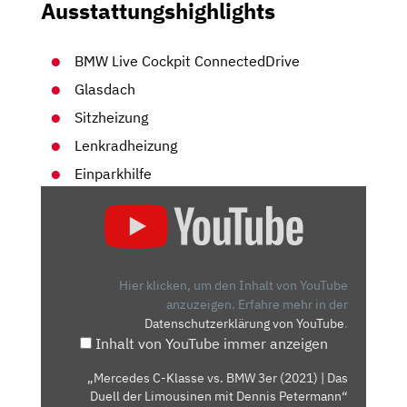
Ausstattungshighlights
BMW Live Cockpit ConnectedDrive
Glasdach
Sitzheizung
Lenkradheizung
Einparkhilfe
„MERCEDES
C-
KLASSE
VS.
BMW
Hier klicken, um den Inhalt von YouTube
3ER
anzuzeigen.
Erfahre mehr in der
Datenschutzerklärung von YouTube
.
(2021)
Inhalt von YouTube immer anzeigen
| DAS
DUELL
„Mercedes C-Klasse vs. BMW 3er (2021) | Das
DER
Duell der Limousinen mit Dennis Petermann“