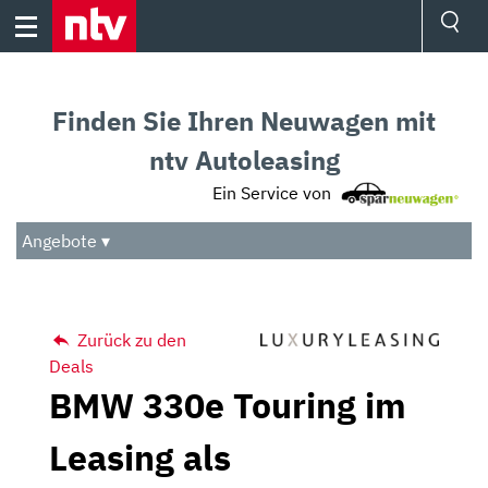
Skip
to
content
Ressorts
Sport
Finden Sie Ihren Neuwagen mit
Börse
Wetter
ntv Autoleasing
TV
Ein Service von
Video
Audio
Angebote ▾
Das Beste
Zurück zu den
Deals
BMW 330e Touring im
Leasing als