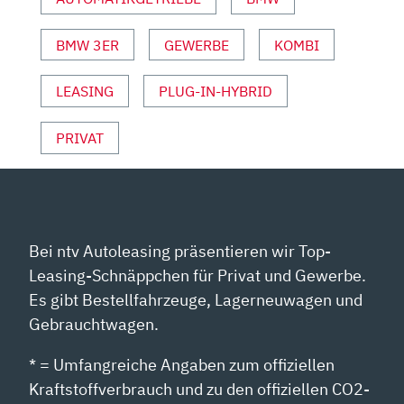
AUTO
MOTOR
BMW 3ER
GEWERBE
KOMBI
&
SPORT“
VON
LEASING
PLUG-IN-HYBRID
YOUTUBE
ANZEIGEN
PRIVAT
Bei ntv Autoleasing präsentieren wir Top-
Leasing-Schnäppchen für Privat und Gewerbe.
Es gibt Bestellfahrzeuge, Lagerneuwagen und
Gebrauchtwagen.
* = Umfangreiche Angaben zum offiziellen
Kraftstoffverbrauch und zu den offiziellen CO2-