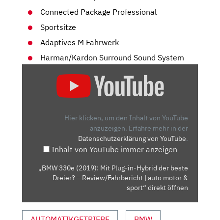
Connected Package Professional
Sportsitze
Adaptives M Fahrwerk
Harman/Kardon Surround Sound System
„BMW
330E
(2019):
MIT
PLUG-
Hier klicken, um den Inhalt von YouTube
IN-
anzuzeigen.
Erfahre mehr in der
Datenschutzerklärung von YouTube
.
HYBRID
Inhalt von YouTube immer anzeigen
DER
BESTE
„BMW 330e (2019): Mit Plug-in-Hybrid der beste
DREIER?
Dreier? – Review/Fahrbericht | auto motor &
–
sport“ direkt öffnen
REVIEW/FAHRBERICHT
|
AUTOMATIKGETRIEBE
BMW