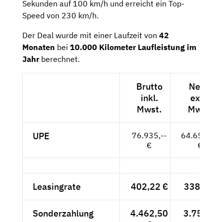
Sekunden auf 100 km/h und erreicht ein Top-
Speed von 230 km/h.
Der Deal wurde mit einer Laufzeit von
42
Monaten
bei
10.000 Kilometer Laufleistung
im
Jahr
berechnet.
Brutto
Netto
inkl.
exkl.
Mwst.
Mwst.
UPE
76.935,--
64.651,26
€
€
Leasingrate
402,22 €
338,-- €
Sonderzahlung
4.462,50
3.750,--