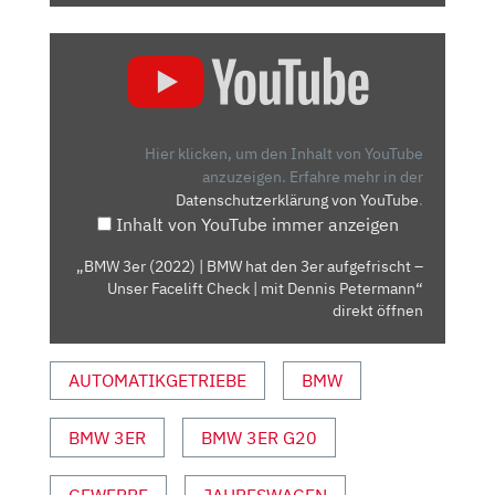
„BMW
3ER
(2022)
|
BMW
Hier klicken, um den Inhalt von YouTube
HAT
anzuzeigen.
Erfahre mehr in der
Datenschutzerklärung von YouTube
.
DEN
Inhalt von YouTube immer anzeigen
3ER
AUFGEFRISCHT
„BMW 3er (2022) | BMW hat den 3er aufgefrischt –
–
Unser Facelift Check | mit Dennis Petermann“
UNSER
direkt öffnen
FACELIFT
CHECK
AUTOMATIKGETRIEBE
BMW
|
MIT
BMW 3ER
BMW 3ER G20
DENNIS
PETERMANN“
VON
GEWERBE
JAHRESWAGEN