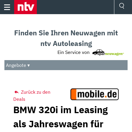
Skip
to
content
Ressorts
Sport
Finden Sie Ihren Neuwagen mit
Börse
Wetter
ntv Autoleasing
TV
Ein Service von
Video
Audio
Angebote ▾
Das Beste
Zurück zu den
Deals
BMW 320i im Leasing
als Jahreswagen für