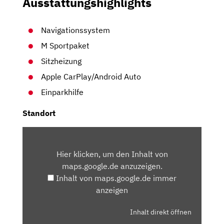
Ausstattungshighlights
Navigationssystem
M Sportpaket
Sitzheizung
Apple CarPlay/Android Auto
Einparkhilfe
Standort
INHALT
VON
Hier klicken, um den Inhalt von
MAPS.GOOGLE.DE
maps.google.de anzuzeigen.
ANZEIGEN
Inhalt von maps.google.de immer
anzeigen
Inhalt direkt öffnen