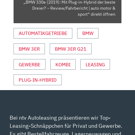
„BMW 330e (2019): Mit Plug-in-Hybrid der beste
DREIER?
Dreier? – Review/Fahrbericht | auto motor &
–
sport“ direkt öffnen
REVIEW/FAHRBERICHT
|
AUTOMATIKGETRIEBE
BMW
AUTO
MOTOR
BMW 3ER
BMW 3ER G21
&
SPORT“
VON
GEWERBE
KOMBI
LEASING
YOUTUBE
ANZEIGEN
PLUG-IN-HYBRID
Bei ntv Autoleasing präsentieren wir Top-
Leasing-Schnäppchen für Privat und Gewerbe.
Es gibt Bestellfahrzeuge, Lagerneuwagen und