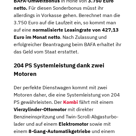
BAFA-Umweltbonus
in Höhe von
3.750 Euro
netto.
Für diesen Sonderbonus müsst ihr
allerdings in Vorkasse gehen. Berechnet man die
3.750 Euro auf die Laufzeit ein, so kommt man
auf eine
normalisierte Leasingrate von 427,13
Euro im Monat netto
. Nach Zulassung und
erfolgreicher Beantragung beim BAFA erhaltet ihr
das Geld vom Staat erstattet.
204 PS Systemleistung dank zwei
Motoren
Der perfekte Dienstwagen kommt mit zwei
Motoren daher, die eine Systemleistung von 204
PS gewährleisten. Der
Kombi
fährt mit einem
Vierzylinder-Ottomotor
mit direkter
Benzineinspritzung und Twin-Scroll-Abgas­turbo­
lader und auf einem
Elektromotor
sowie mit
einem
8-Gang-Automatikgetriebe
und einem