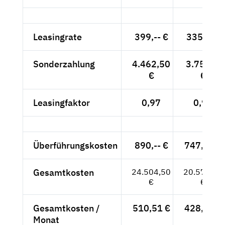
Leasingrate
399,-- €
335,-- €
Sonderzahlung
4.462,50
3.750,--
€
€
Leasingfaktor
0,97
0,97
Überführungskosten
890,-- €
747,90 €
Gesamtkosten
24.504,50
20.577,90
€
€
Gesamtkosten /
510,51 €
428,71 €
Monat