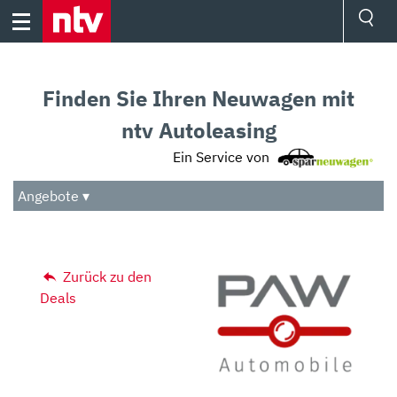
Skip
to
content
Ressorts
Sport
Finden Sie Ihren Neuwagen mit
Börse
Wetter
ntv Autoleasing
TV
Ein Service von
Video
Audio
Angebote ▾
Das Beste
Zurück zu den
Deals