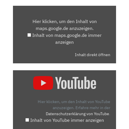
INHALT
VON
Hier klicken, um den Inhalt von
MAPS.GOOGLE.DE
maps.google.de anzuzeigen.
ANZEIGEN
Inhalt von maps.google.de immer
anzeigen
Inhalt direkt öffnen
„BMW
330E
(2019):
MIT
PLUG-
Hier klicken, um den Inhalt von YouTube
IN-
anzuzeigen.
Erfahre mehr in der
Datenschutzerklärung von YouTube
.
HYBRID
Inhalt von YouTube immer anzeigen
DER
BESTE