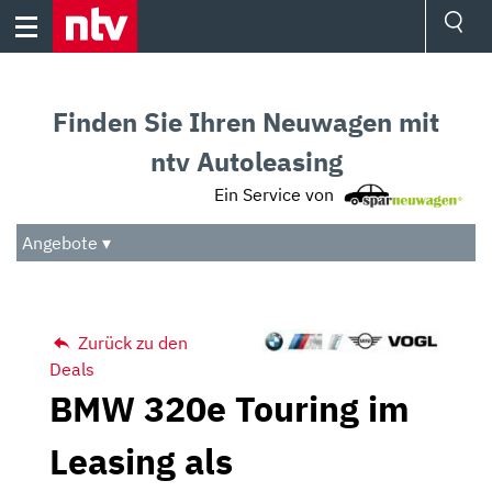
Skip
to
content
Ressorts
Sport
Finden Sie Ihren Neuwagen mit
Börse
Wetter
ntv Autoleasing
TV
Ein Service von
Video
Audio
Angebote ▾
Das Beste
Zurück zu den
Deals
BMW 320e Touring im
Leasing als