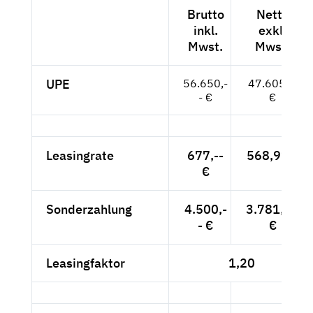
Brutto
Netto
inkl.
exkl.
Mwst.
Mwst.
UPE
56.650,-
47.605,--
- €
€
Leasingrate
677,--
568,91 €
€
Sonderzahlung
4.500,-
3.781,51
- €
€
Leasingfaktor
1,20