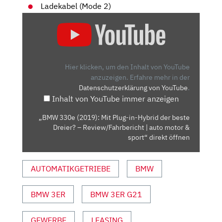
Ladekabel (Mode 2)
„BMW
330E
(2019):
MIT
PLUG-
Hier klicken, um den Inhalt von YouTube
IN-
anzuzeigen.
Erfahre mehr in der
Datenschutzerklärung von YouTube
.
HYBRID
Inhalt von YouTube immer anzeigen
DER
BESTE
„BMW 330e (2019): Mit Plug-in-Hybrid der beste
DREIER?
Dreier? – Review/Fahrbericht | auto motor &
–
sport“ direkt öffnen
REVIEW/FAHRBERICHT
|
AUTOMATIKGETRIEBE
BMW
AUTO
MOTOR
BMW 3ER
BMW 3ER G21
&
SPORT“
VON
GEWERBE
LEASING