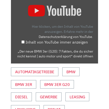
„DER
NEUE
BMW
3ER
(G20):
Hier klicken, um den Inhalt von YouTube
7
anzuzeigen.
Erfahre mehr in der
Datenschutzerklärung von YouTube
.
FAKTEN,
Inhalt von YouTube immer anzeigen
DIE
DU
„Der neue BMW 3er (G20): 7 Fakten, die du sicher
SICHER
nicht kennst | auto motor und sport“ direkt öffnen
NICHT
KENNST
AUTOMATIKGETRIEBE
BMW
|
AUTO
MOTOR
BMW 3ER
BMW 3ER G20
UND
SPORT“
DIESEL
GEWERBE
LEASING
VON
YOUTUBE