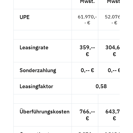
Mwst.
Mwst.
UPE
61.970,-
52.076,-
- €
- €
Leasingrate
359,--
304,68
€
€
Sonderzahlung
0,-- €
0,-- €
Leasingfaktor
0,58
Überführungskosten
766,--
643,70
€
€