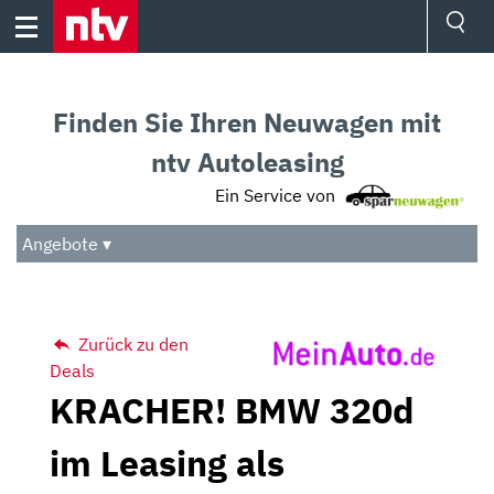
Skip
to
content
Ressorts
Sport
Finden Sie Ihren Neuwagen mit
Börse
Wetter
ntv Autoleasing
TV
Ein Service von
Video
Audio
Angebote ▾
Das Beste
Zurück zu den
Deals
KRACHER! BMW 320d
im Leasing als