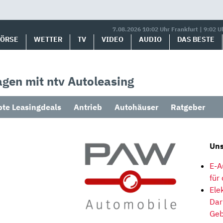
7.08.2026 10:02 Uhr Frankfurt | 9:02 U
BÖRSE
WETTER
TV
VIDEO
AUDIO
DAS BESTE
gen mit ntv Autoleasing
bte Leasingdeals
Antrieb
Autohäuser
Ratgeber
Uns
E-A
für
Ele
Dar
Geb