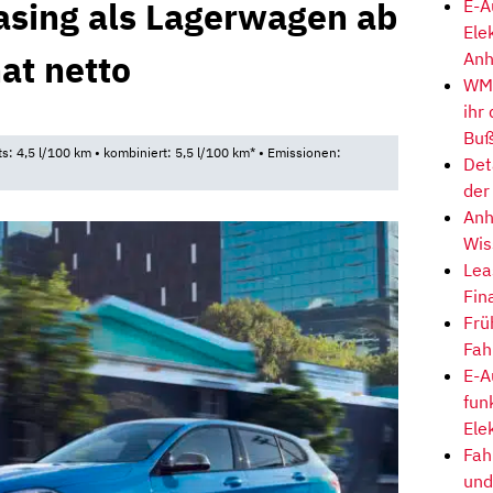
sing als Lagerwagen ab
E-A
Ele
at netto
Anh
WM-
ihr
Buß
ts: 4,5 l/100 km • kombiniert: 5,5 l/100 km* • Emissionen:
Det
der
Anh
Wis
Lea
Fin
Frü
Fah
E-A
fun
Ele
Fah
und