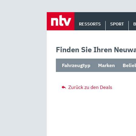
Skip
to
RESSORTS
SPORT
content
Finden Sie Ihren Neuwa
Fahrzeugtyp
Marken
Belie
Zurück zu den Deals