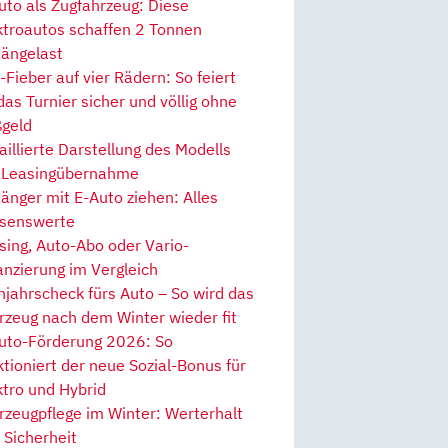
uto als Zugfahrzeug: Diese
ktroautos schaffen 2 Tonnen
ängelast
Fieber auf vier Rädern: So feiert
 das Turnier sicher und völlig ohne
geld
aillierte Darstellung des Modells
 Leasingübernahme
änger mit E-Auto ziehen: Alles
senswerte
sing, Auto-Abo oder Vario-
anzierung im Vergleich
hjahrscheck fürs Auto – So wird das
rzeug nach dem Winter wieder fit
uto-Förderung 2026: So
ktioniert der neue Sozial-Bonus für
ktro und Hybrid
rzeugpflege im Winter: Werterhalt
 Sicherheit