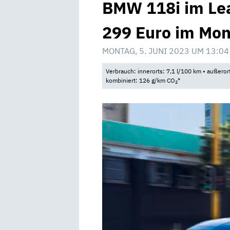
BMW 118i im Lea
299 Euro im Mon
MONTAG, 5. JUNI 2023 UM 13:04
Verbrauch: innerorts: 7,1 l/100 km • außeror
kombiniert: 126 g/km CO
*
2