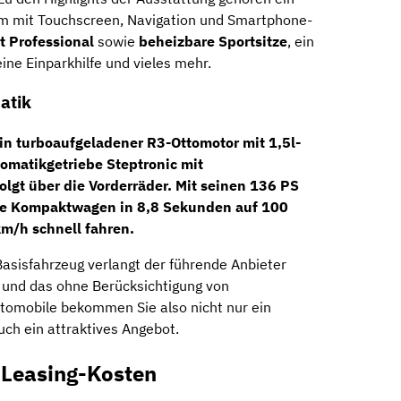
m mit Touchscreen, Navigation und Smartphone-
 Professional
sowie
beheizbare Sportsitze
, ein
eine Einparkhilfe und vieles mehr.
atik
ein turboaufgeladener
R3-Ottomotor
mit 1,5l-
omatikgetriebe
Steptronic mit
lgt über die Vorderräder. Mit seinen
136 PS
che Kompaktwagen in 8,8 Sekunden auf 100
km/h schnell fahren.
asisfahrzeug verlangt der führende Anbieter
 und das ohne Berücksichtigung von
omobile bekommen Sie also nicht nur ein
ch ein attraktives Angebot.
 Leasing-Kosten