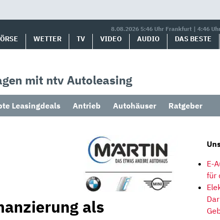
8.08.2026 5:46 Uhr Frankfurt | 4:46 Uh
BÖRSE
WETTER
TV
VIDEO
AUDIO
DAS BESTE
gen mit ntv Autoleasing
bte Leasingdeals
Antrieb
Autohäuser
Ratgeber
Uns
E-A
für
Ele
Dar
nanzierung als
Geb