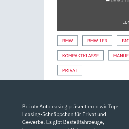
VON
YOUTUBE
ANZEIGEN
„BM
BMW
BMW 1ER
BM
KOMPAKTKLASSE
MANUEL
PRIVAT
Bei ntv Autoleasing präsentieren wir Top-
Leasing-Schnäppchen für Privat und
Gewerbe. Es gibt Bestellfahrzeuge,