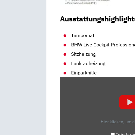
Ausstattungshighlight
Tempomat
BMW Live Cockpit Profession
Sitzheizung
Lenkradheizung
Einparkhilfe
„BMW
1ER
(2019):
TEST
–
KOMPAKT
Hier klicken, um 
–
DETAILS“
Inhalt v