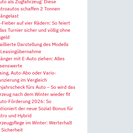
uto als Zugfahrzeug: Diese
ktroautos schaffen 2 Tonnen
ängelast
Fieber auf vier Rädern: So feiert
 das Turnier sicher und völlig ohne
geld
aillierte Darstellung des Modells
 Leasingübernahme
änger mit E-Auto ziehen: Alles
senswerte
sing, Auto-Abo oder Vario-
anzierung im Vergleich
hjahrscheck fürs Auto – So wird das
rzeug nach dem Winter wieder fit
uto-Förderung 2026: So
ktioniert der neue Sozial-Bonus für
ktro und Hybrid
rzeugpflege im Winter: Werterhalt
 Sicherheit