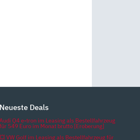
Neueste Deals
Audi Q4 e-tron im Leasing als Bestellfahrzeug
für 549 Euro im Monat brutto [Eroberung]
💥 VW Golf im Leasing als Bestellfahrzeug für