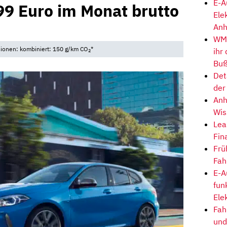
E-A
9 Euro im Monat brutto
Ele
Anh
WM-
sionen: kombiniert: 150 g/km CO
*
ihr
2
Buß
Det
der
Anh
Wis
Lea
Fin
Frü
Fah
E-A
fun
Ele
Fah
und