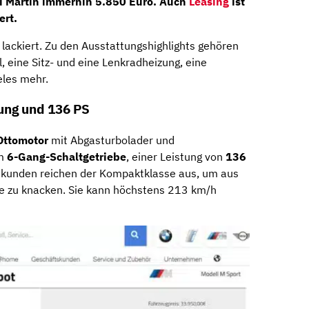
i Märtin immerhin 5.850 Euro. Auch
Leasing
ist
ert.
 lackiert. Zu den Ausstattungshighlights gehören
 eine Sitz- und eine Lenkradheizung, eine
eles mehr.
ung und 136 PS
Ottomotor
mit Abgasturbolader und
em
6-Gang-Schaltgetriebe
, einer Leistung von
136
ekunden reichen der Kompaktklasse aus, um aus
e zu knacken. Sie kann höchstens 213 km/h