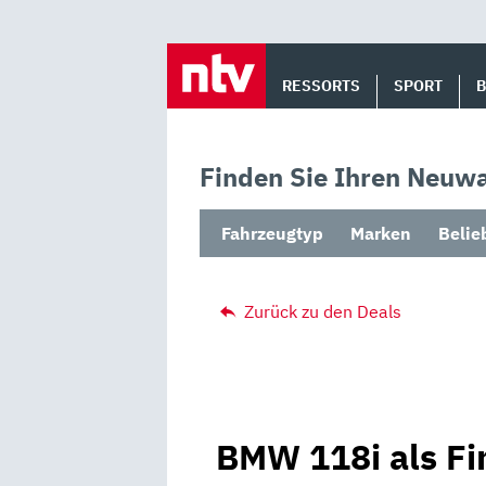
Skip
to
RESSORTS
SPORT
content
Finden Sie Ihren Neuwa
Fahrzeugtyp
Marken
Belie
Zurück zu den Deals
BMW 118i als Fi