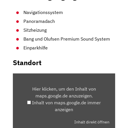
Navigationssystem
Panoramadach
Sitzheizung
Bang und Olufsen Premium Sound System
Einparkhilfe
Standort
INHALT
VON
Hier klicken, um den Inhalt von
MAPS.GOOGLE.DE
maps.google.de anzuzeigen.
ANZEIGEN
Inhalt von maps.google.de immer
anzeigen
Inhalt direkt öffnen