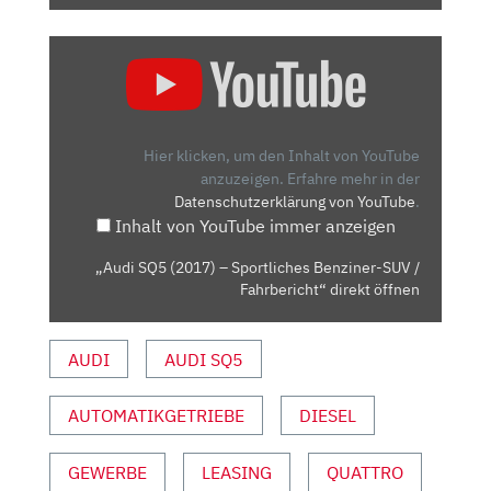
„AUDI
SQ5
(2017)
–
SPORTLICHES
Hier klicken, um den Inhalt von YouTube
BENZINER-
anzuzeigen.
Erfahre mehr in der
Datenschutzerklärung von YouTube
.
SUV
Inhalt von YouTube immer anzeigen
/
FAHRBERICHT“
„Audi SQ5 (2017) – Sportliches Benziner-SUV /
VON
Fahrbericht“ direkt öffnen
YOUTUBE
ANZEIGEN
AUDI
AUDI SQ5
AUTOMATIKGETRIEBE
DIESEL
GEWERBE
LEASING
QUATTRO