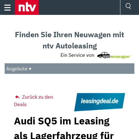
Skip
to
content
Ressorts
Sport
Finden Sie Ihren Neuwagen mit
Börse
Wetter
ntv Autoleasing
TV
Ein Service von
Video
Audio
Angebote ▾
Das Beste
Zurück zu den
Deals
Audi SQ5 im Leasing
als Lagerfahrzeug für