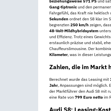
beziehungsweise 571 PS
und sa
Gang-tiptronic
und den permane
Fahrgefühl, das Kraft nie hektisch 
Sekunden
ordnet den S8 klar im 
begrenzten
250 km/h
zeigen, das
48-Volt-Mildhybridsystem
unters
und Effizienz. Trotz eines Gewicht
erstaunlich präzise und stabil, eh
Chauffeurslimousine. Der kombinie
Kilometer
, was in dieser Leistungs
Zahlen, die im Markt 
Berechnet wurde das Leasing mit
Jahr
, Anpassungen sind möglich. 
der Marktführer den Audi S8 mit 
eine Rate von
799 Euro netto
im 
Audi S8: Leasing-Kos