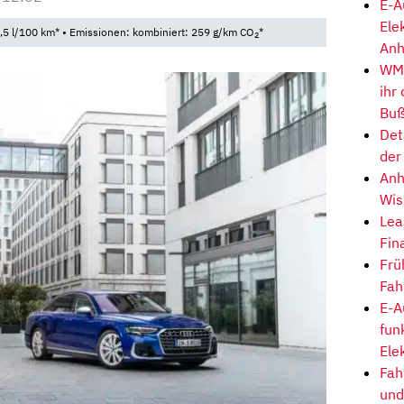
E-A
Ele
,5 l/100 km* • Emissionen: kombiniert: 259 g/km CO
*
2
Anh
WM-
ihr
Buß
Det
der
Anh
Wis
Lea
Fin
Frü
Fah
E-A
fun
Ele
Fah
und