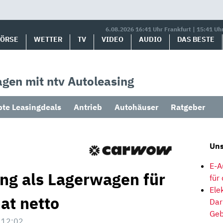
6.08.2026 16:41 Uhr Frankfurt | 15:41 Uh
BÖRSE
WETTER
TV
VIDEO
AUDIO
DAS BESTE
gen mit ntv Autoleasing
bte Leasingdeals
Antrieb
Autohäuser
Ratgeber
Uns
E-A
ing als Lagerwagen für
für
Ele
at netto
Dar
Geb
 12:02