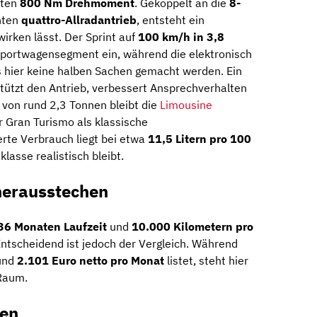
tten
800 Nm Drehmoment
. Gekoppelt an die
8-
nten
quattro-Allradantrieb
, entsteht ein
wirken lässt. Der Sprint auf
100 km/h in 3,8
Sportwagensegment ein, während die elektronisch
s hier keine halben Sachen gemacht werden. Ein
tützt den Antrieb, verbessert Ansprechverhalten
s von rund 2,3 Tonnen bleibt die
Limousine
er Gran Turismo als klassische
rte Verbrauch liegt bei etwa
11,5 Litern pro 100
klasse realistisch bleibt.
herausstechen
36 Monaten Laufzeit
und
10.000 Kilometern pro
Entscheidend ist jedoch der Vergleich. Während
rund
2.101 Euro netto pro Monat
listet, steht hier
Raum.
ten