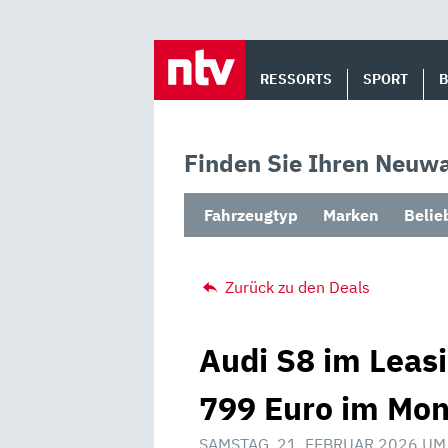
Skip
to
RESSORTS
SPORT
content
Finden Sie Ihren Neuwa
Fahrzeugtyp
Marken
Belie
Zurück zu den Deals
Audi S8 im Leas
799 Euro im Mon
SAMSTAG, 21. FEBRUAR 2026 UM