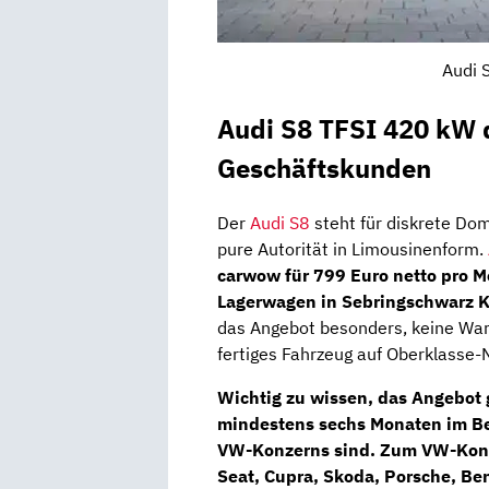
Audi 
Audi S8 TFSI 420 kW q
Geschäftskunden
Der
Audi S8
steht für diskrete Dom
pure Autorität in Limousinenform.
carwow für 799 Euro netto pro M
Lagerwagen in Sebringschwarz Kr
das Angebot besonders, keine Warte
fertiges Fahrzeug auf Oberklasse-
Wichtig zu wissen, das Angebot g
mindestens
sechs Monaten im B
VW-Konzerns
sind. Zum VW-Konz
Seat, Cupra, Skoda, Porsche, Be