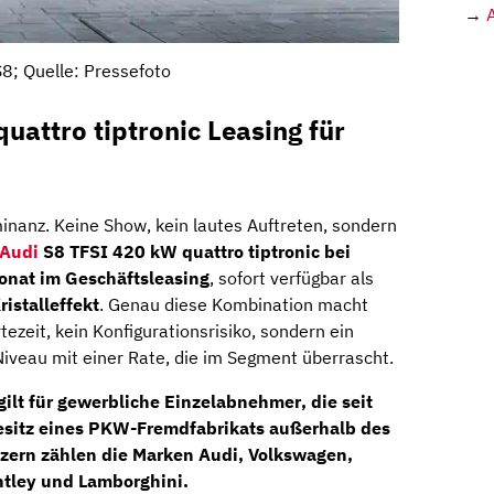
→
S8; Quelle: Pressefoto
uattro tiptronic Leasing für
inanz. Keine Show, kein lautes Auftreten, sondern
Audi
S8 TFSI 420 kW quattro tiptronic bei
onat im Geschäftsleasing
, sofort verfügbar als
istalleffekt
. Genau diese Kombination macht
zeit, kein Konfigurationsrisiko, sondern ein
Niveau mit einer Rate, die im Segment überrascht.
ilt für
gewerbliche Einzelabnehmer
, die seit
esitz eines PKW-Fremdfabrikats außerhalb des
ern zählen die Marken
Audi, Volkswagen,
ntley und Lamborghini
.