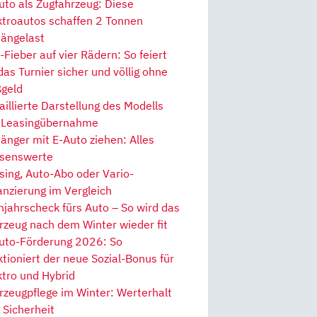
uto als Zugfahrzeug: Diese
ktroautos schaffen 2 Tonnen
ängelast
Fieber auf vier Rädern: So feiert
 das Turnier sicher und völlig ohne
geld
aillierte Darstellung des Modells
 Leasingübernahme
änger mit E-Auto ziehen: Alles
senswerte
sing, Auto-Abo oder Vario-
anzierung im Vergleich
hjahrscheck fürs Auto – So wird das
rzeug nach dem Winter wieder fit
uto-Förderung 2026: So
ktioniert der neue Sozial-Bonus für
ktro und Hybrid
rzeugpflege im Winter: Werterhalt
 Sicherheit