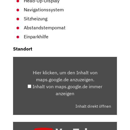
Head-Up-Display
Navigationssystem
Sitzheizung
Abstandstempomat
Einparkhilfe
Standort
INHALT
VON
Hier klicken, um den Inhalt von
MAPS.GOOGLE.DE
maps.google.de anzuzeigen.
ANZEIGEN
Inhalt von maps.google.de immer
anzeigen
Inhalt direkt öffnen
„AUDI