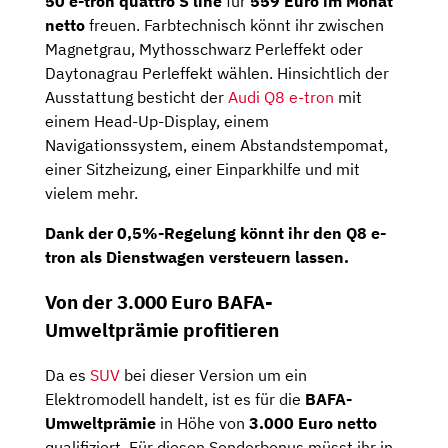
50 e-tron quattro S line
für
559 Euro im Monat
netto
freuen. Farbtechnisch könnt ihr zwischen
Magnetgrau, Mythosschwarz Perleffekt oder
Daytonagrau Perleffekt wählen. Hinsichtlich der
Ausstattung besticht der
Audi Q8 e-tron
mit
einem Head-Up-Display, einem
Navigationssystem, einem Abstandstempomat,
einer Sitzheizung, einer Einparkhilfe und mit
vielem mehr.
Dank der
0,5%-Regelung
könnt ihr den Q8 e-
tron als Dienstwagen versteuern lassen.
Von der 3.000 Euro BAFA-
Umweltprämie profitieren
Da es
SUV
bei dieser Version um ein
Elektromodell handelt, ist es für die
BAFA-
Umweltprämie
in Höhe von
3.000 Euro netto
qualifiziert. Für diesen Sonderbonus müsst ihr in