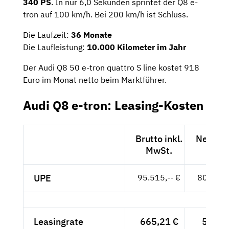
340 PS
. In nur 6,0 Sekunden sprintet der Q8 e-
tron auf 100 km/h. Bei 200 km/h ist Schluss.
Die Laufzeit:
36 Monate
Die Laufleistung:
1
0.000 Kilometer im Jahr
Der Audi Q8 50 e-tron quattro S line kostet 918
Euro im Monat netto beim Marktführer.
Audi Q8 e-tron: Leasing-Kosten
Brutto inkl.
Netto e
MwSt.
MwSt
UPE
95.515,-- €
80.265,-
Leasingrate
665,21 €
559,--