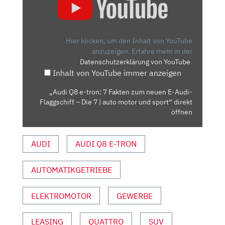
Q8
E-
TRON:
7
Hier klicken, um den Inhalt von YouTube
FAKTEN
anzuzeigen.
Erfahre mehr in der
Datenschutzerklärung von YouTube
.
ZUM
Inhalt von YouTube immer anzeigen
NEUEN
E-
„Audi Q8 e-tron: 7 Fakten zum neuen E-Audi-
AUDI-
Flaggschiff – Die 7 | auto motor und sport“ direkt
FLAGGSCHIFF
öffnen
–
DIE
AUDI
AUDI Q8 E-TRON
7
|
AUTOMATIKGETRIEBE
AUTO
MOTOR
UND
ELEKTROMOTOR
GEWERBE
SPORT“
VON
LEASING
QUATTRO
SUV