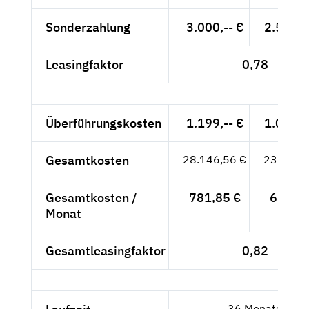
Sonderzahlung
3.000,-- €
2.521,0
Leasingfaktor
0,78
Überführungskosten
1.199,-- €
1.007,5
Gesamtkosten
28.146,56 €
23.652,
Gesamtkosten /
781,85 €
657,02
Monat
Gesamtleasingfaktor
0,82
36 Monate