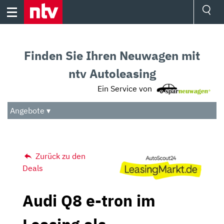
Skip
to
content
Ressorts
Sport
Finden Sie Ihren Neuwagen mit
Börse
Wetter
ntv Autoleasing
TV
Ein Service von
Video
Audio
Angebote ▾
Das Beste
Zurück zu den
Deals
Audi Q8 e-tron im