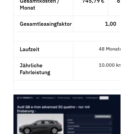
Gesamtkosten /
745,79 €
626,71
Monat
Gesamtleasingfaktor
1,00
Laufzeit
48 Monate
Jährliche
10.000 km
Fahrleistung