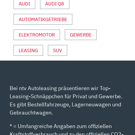
AUDI
AUDI Q8
YOUTUBE
ANZEIGEN
AUTOMATIKGETRIEBE
ELEKTROMOTOR
GEWERBE
LEASING
SUV
Bei ntv Autoleasing präsentieren wir Top-
Leasing-Schnäppchen für Privat und Gewerbe.
Es gibt Bestellfahrzeuge, Lagerneuwagen und
Gebrauchtwagen.
* = Umfangreiche Angaben zum offiziellen
Kraftstoffverbrauch und zu den offiziellen CO2-