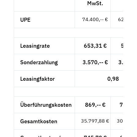
MwSt.
MwSt
UPE
74.400,-- €
62.521,-
Leasingrate
653,31 €
549,--
Sonderzahlung
3.570,-- €
3.000,-
Leasingfaktor
0,98
Überführungskosten
869,-- €
730,25
Gesamtkosten
35.797,88 €
30.082,