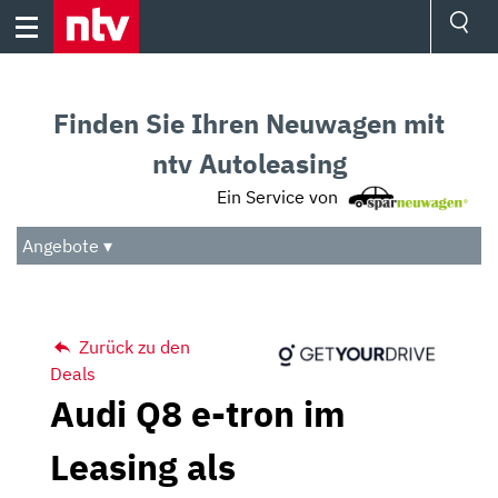
Skip
to
content
Ressorts
Sport
Finden Sie Ihren Neuwagen mit
Börse
Wetter
ntv Autoleasing
TV
Ein Service von
Video
Audio
Angebote ▾
Das Beste
Zurück zu den
Deals
Audi Q8 e-tron im
Leasing als