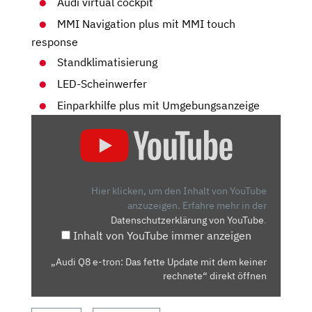
Audi virtual cockpit
MMI Navigation plus mit MMI touch
response
Standklimatisierung
LED-Scheinwerfer
Einparkhilfe plus mit Umgebungsanzeige
„AUDI
Q8
E-
TRON:
DAS
Hier klicken, um den Inhalt von YouTube
FETTE
anzuzeigen.
Erfahre mehr in der
Datenschutzerklärung von YouTube
.
UPDATE
Inhalt von YouTube immer anzeigen
MIT
DEM
„Audi Q8 e-tron: Das fette Update mit dem keiner
KEINER
rechnete“ direkt öffnen
RECHNETE“
VON