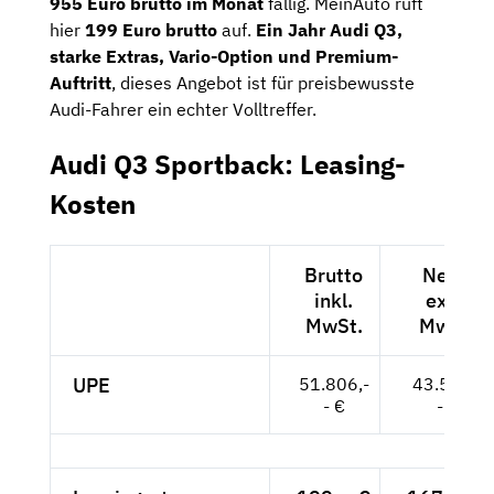
955 Euro brutto im Monat
fällig. MeinAuto ruft
hier
199 Euro brutto
auf.
Ein Jahr Audi Q3,
starke Extras, Vario-Option und Premium-
Auftritt
, dieses Angebot ist für preisbewusste
Audi-Fahrer ein echter Volltreffer.
Audi Q3 Sportback: Leasing-
Kosten
Brutto
Netto
inkl.
exkl.
MwSt.
MwSt.
UPE
51.806,-
43.534,-
- €
- €