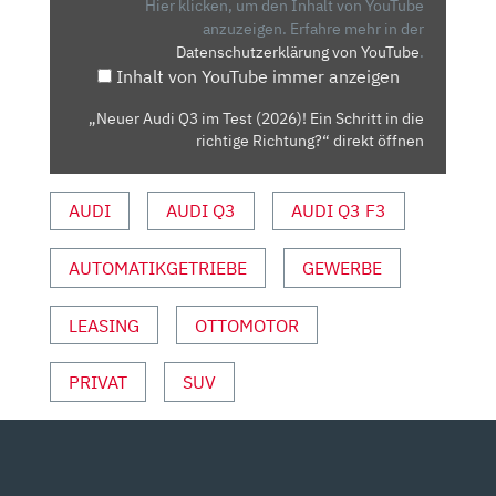
TEST
Hier klicken, um den Inhalt von YouTube
(2026)!
anzuzeigen.
Erfahre mehr in der
Datenschutzerklärung von YouTube
.
EIN
Inhalt von YouTube immer anzeigen
SCHRITT
IN
„Neuer Audi Q3 im Test (2026)! Ein Schritt in die
DIE
richtige Richtung?“ direkt öffnen
RICHTIGE
RICHTUNG?“
AUDI
AUDI Q3
AUDI Q3 F3
VON
YOUTUBE
ANZEIGEN
AUTOMATIKGETRIEBE
GEWERBE
LEASING
OTTOMOTOR
PRIVAT
SUV