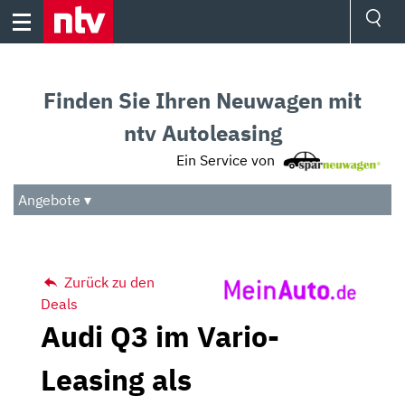
Skip
to
content
Ressorts
Sport
Finden Sie Ihren Neuwagen mit
Börse
Wetter
ntv Autoleasing
TV
Ein Service von
Video
Audio
Angebote ▾
Das Beste
Zurück zu den
Deals
Audi Q3 im Vario-
Leasing als