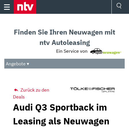
Skip
to
content
Ressorts
Sport
Finden Sie Ihren Neuwagen mit
Börse
Wetter
ntv Autoleasing
TV
Ein Service von
Video
Audio
Angebote ▾
Das Beste
Zurück zu den
Deals
Audi Q3 Sportback im
Leasing als Neuwagen