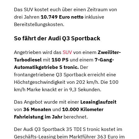
Das SUV kostet euch über einen Zeitraum von
drei Jahren
10.749 Euro netto
inklusive
Bereitstellungskosten.
So fährt der Audi Q3 Sportback
Angetrieben wird das
SUV
von einem
Zweiliter-
Turbodiesel
mit
150 PS
und einem
7-Gang-
Automatikgetriebe
S
tronic.
Der
frontangetriebene Q3 Sportback erreicht eine
Höchstgeschwindigkeit von 202 km/h. Die 100
km/h Marke knackt er in 9,3 Sekunden.
Das Angebot wurde mit einer
Leasinglaufzeit
von
36 Monaten
und
10.000 Kilometer
Fahrleistung im Jahr
berechnet.
Der Audi Q3 Sportback 35 TDI S tronic kostet im
Geschäfts-Leasing beim Marktführer 363 Euro im