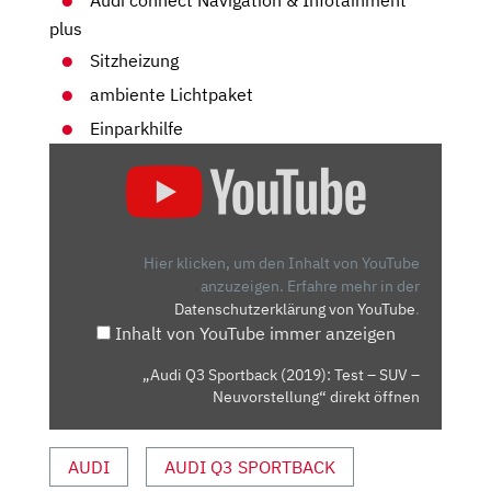
Audi connect Navigation & Infotainment
plus
Sitzheizung
ambiente Lichtpaket
Einparkhilfe
„AUDI
Q3
SPORTBACK
(2019):
TEST
Hier klicken, um den Inhalt von YouTube
–
anzuzeigen.
Erfahre mehr in der
Datenschutzerklärung von YouTube
.
SUV
Inhalt von YouTube immer anzeigen
–
NEUVORSTELLUNG“
„Audi Q3 Sportback (2019): Test – SUV –
VON
Neuvorstellung“ direkt öffnen
YOUTUBE
ANZEIGEN
AUDI
AUDI Q3 SPORTBACK