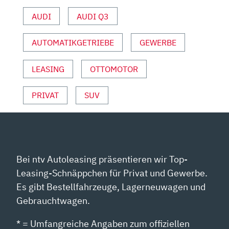
RICHTUNG?“
AUDI
AUDI Q3
VON
YOUTUBE
ANZEIGEN
AUTOMATIKGETRIEBE
GEWERBE
LEASING
OTTOMOTOR
PRIVAT
SUV
Bei ntv Autoleasing präsentieren wir Top-
Leasing-Schnäppchen für Privat und Gewerbe.
Es gibt Bestellfahrzeuge, Lagerneuwagen und
Gebrauchtwagen.
* = Umfangreiche Angaben zum offiziellen