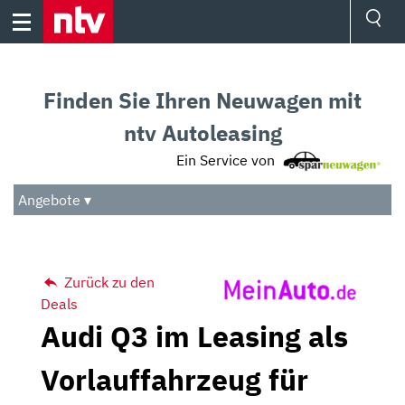
Skip
to
content
Ressorts
Sport
Finden Sie Ihren Neuwagen mit
Börse
Wetter
ntv Autoleasing
TV
Ein Service von
Video
Audio
Angebote ▾
Das Beste
Zurück zu den
Deals
Audi Q3 im Leasing als
Vorlauffahrzeug für