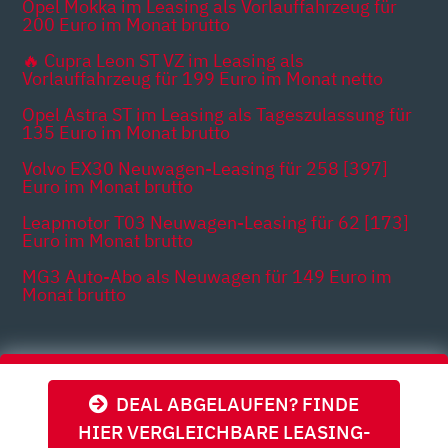
Opel Mokka im Leasing als Vorlauffahrzeug für
200 Euro im Monat brutto
🔥 Cupra Leon ST VZ im Leasing als
Vorlauffahrzeug für 199 Euro im Monat netto
Opel Astra ST im Leasing als Tageszulassung für
135 Euro im Monat brutto
Volvo EX30 Neuwagen-Leasing für 258 [397]
Euro im Monat brutto
Leapmotor T03 Neuwagen-Leasing für 62 [173]
Euro im Monat brutto
MG3 Auto-Abo als Neuwagen für 149 Euro im
Monat brutto
Themen
DEAL ABGELAUFEN? FINDE
HIER VERGLEICHBARE LEASING-