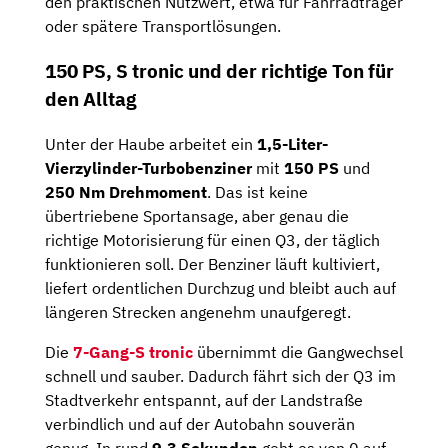
den praktischen Nutzwert, etwa für Fahrradträger
oder spätere Transportlösungen.
150 PS, S tronic und der richtige Ton für
den Alltag
Unter der Haube arbeitet ein
1,5-Liter-
Vierzylinder-Turbobenziner
mit
150 PS
und
250 Nm Drehmoment
. Das ist keine
übertriebene Sportansage, aber genau die
richtige Motorisierung für einen Q3, der täglich
funktionieren soll. Der Benziner läuft kultiviert,
liefert ordentlichen Durchzug und bleibt auch auf
längeren Strecken angenehm unaufgeregt.
Die
7-Gang-S tronic
übernimmt die Gangwechsel
schnell und sauber. Dadurch fährt sich der Q3 im
Stadtverkehr entspannt, auf der Landstraße
verbindlich und auf der Autobahn souverän
genug. In rund
9,3 Sekunden
geht es von 0 auf