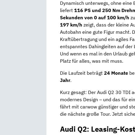
Dynamisch unterwegs, ohne eine E
liefert
116 PS und 250 Nm Dreh
Sekunden von 0 auf 100 km/h
zu
197 km/h
zeigt, dass der kleine A
Autobahn eine gute Figur macht. 
Kraftübertragung und ein agiles F
entspanntes Dahingleiten auf der L
Und wenn es mal in den Urlaub ge
Platz für alles, was mit muss.
Die Laufzeit beträgt
24 Monate
bei
Jahr
.
Kurz gesagt: Der Audi Q2 30 TDI a
modernes Design – und das für ein
fährt mit carwow günstiger und ste
die nächste große Tour. Jetzt sich
Audi Q2: Leasing-Kos