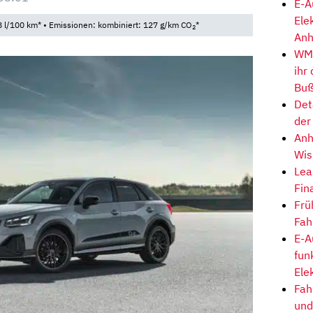
E-A
Ele
 l/100 km* • Emissionen: kombiniert: 127 g/km CO
*
2
Anh
WM-
ihr
Buß
Det
der
Anh
Wis
Lea
Fin
Frü
Fah
E-A
fun
Ele
Fah
und