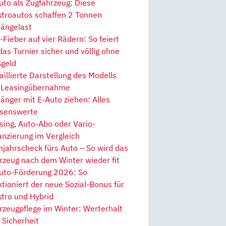
uto als Zugfahrzeug: Diese
ktroautos schaffen 2 Tonnen
ängelast
Fieber auf vier Rädern: So feiert
 das Turnier sicher und völlig ohne
geld
aillierte Darstellung des Modells
 Leasingübernahme
änger mit E-Auto ziehen: Alles
senswerte
sing, Auto-Abo oder Vario-
anzierung im Vergleich
hjahrscheck fürs Auto – So wird das
rzeug nach dem Winter wieder fit
uto-Förderung 2026: So
ktioniert der neue Sozial-Bonus für
ktro und Hybrid
rzeugpflege im Winter: Werterhalt
 Sicherheit