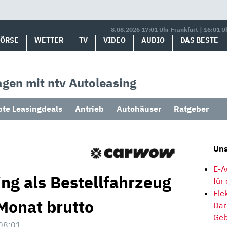
8.08.2026 17:01 Uhr Frankfurt | 16:01 U
BÖRSE
WETTER
TV
VIDEO
AUDIO
DAS BESTE
gen mit ntv Autoleasing
bte Leasingdeals
Antrieb
Autohäuser
Ratgeber
Uns
E-A
ng als Bestellfahrzeug
für
Ele
Monat brutto
Dar
Geb
08:01