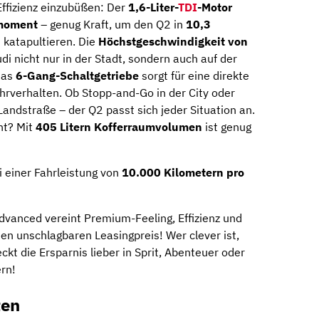
ffizienz einzubüßen: Der
1,6-Liter-
TDI
-Motor
moment
– ​​genug Kraft, um den Q2 in
10,3
 katapultieren. Die
Höchstgeschwindigkeit von
udi nicht nur in der Stadt, sondern auch auf der
Das
6-Gang-Schaltgetriebe
sorgt für eine direkte
ahrverhalten. Ob Stopp-and-Go in der City oder
andstraße – der Q2 passt sich jeder Situation an.
ht? Mit
405 Litern Kofferraumvolumen
ist genug
 einer Fahrleistung von
10.000 Kilometern pro
dvanced vereint Premium-Feeling, Effizienz und
en unschlagbaren Leasingpreis! Wer clever ist,
ckt die Ersparnis lieber in Sprit, Abenteuer oder
ern!
ten