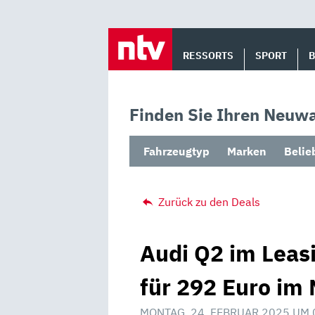
Skip
to
RESSORTS
SPORT
content
Finden Sie Ihren Neuwa
Fahrzeugtyp
Marken
Belie
Zurück zu den Deals
Audi Q2 im Leasi
für 292 Euro im 
MONTAG, 24. FEBRUAR 2025 UM 