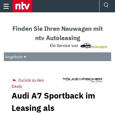
Skip
to
content
Ressorts
Sport
Finden Sie Ihren Neuwagen mit
Börse
Wetter
ntv Autoleasing
TV
Ein Service von
Video
Audio
Angebote ▾
Das Beste
Zurück zu den
Deals
Audi A7 Sportback im
Leasing als