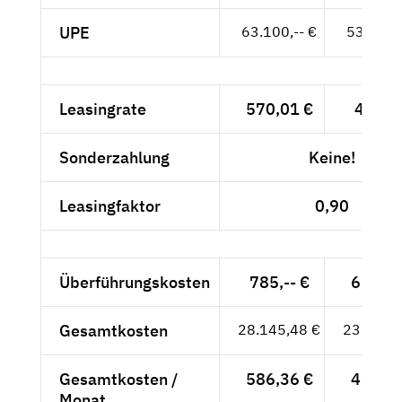
UPE
63.100,-- €
53.025,-
Leasingrate
570,01 €
479,--
Sonderzahlung
Keine!
Leasingfaktor
0,90
Überführungskosten
785,-- €
659,66
Gesamtkosten
28.145,48 €
23.651,
Gesamtkosten /
586,36 €
492,74
Monat