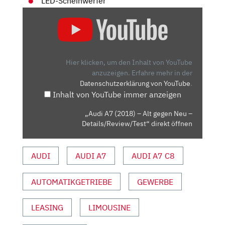
LED-Scheinwerfer
„AUDI
A7
(2018)
–
ALT
Hier klicken, um den Inhalt von YouTube
GEGEN
anzuzeigen.
Erfahre mehr in der
Datenschutzerklärung von YouTube
.
NEU
Inhalt von YouTube immer anzeigen
–
DETAILS/REVIEW/TEST“
„Audi A7 (2018) – Alt gegen Neu –
VON
Details/Review/Test“ direkt öffnen
YOUTUBE
ANZEIGEN
AUDI
AUDI A7
AUDI A7 C8
AUTOMATIKGETRIEBE
GEWERBE
LEASING
LIMOUSINE