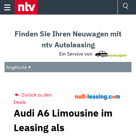
Skip
to
content
Ressorts
Sport
Finden Sie Ihren Neuwagen mit
Börse
Wetter
ntv Autoleasing
TV
Ein Service von
Video
Audio
Angebote ▾
Das Beste
Zurück zu den
Deals
Audi A6 Limousine im
Leasing als