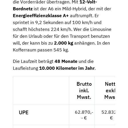
die Vorderräder übertragen. Mit
12-Volt-
Bordnetz
ist der A6 ein Mild-Hybrid, der mit der
Energieeffizienzklasse A+
auftrumpft. Er
sprintet in 9,2 Sekunden auf 100 km/h und
schafft höchstens 224 km/h. Wer die Limousine
für den Urlaub oder für den Transport benutzen
will, der kann bis zu
2.000 kg
anhängen. In den
Kofferraum passen 545 kg.
Die Laufzeit beträgt
48 Monate
und die
Laufleistung
10.000 Kilometer im Jahr
.
Brutto
Netto
inkl.
exkl.
Mwst.
Mwst.
UPE
62.870,-
52.832,--
- €
€