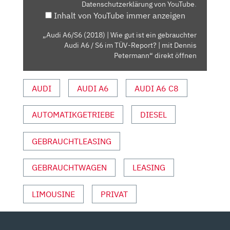
Datenschutzerklärung von YouTube
.
IST
Inhalt von YouTube immer anzeigen
EIN
GEBRAUCHTER
„Audi A6/S6 (2018) | Wie gut ist ein gebrauchter
AUDI
Audi A6 / S6 im TÜV-Report? | mit Dennis
A6
Petermann“ direkt öffnen
/
S6
AUDI
AUDI A6
AUDI A6 C8
IM
TÜV-
AUTOMATIKGETRIEBE
DIESEL
REPORT?
|
MIT
GEBRAUCHTLEASING
DENNIS
PETERMANN“
GEBRAUCHTWAGEN
LEASING
VON
YOUTUBE
LIMOUSINE
PRIVAT
ANZEIGEN