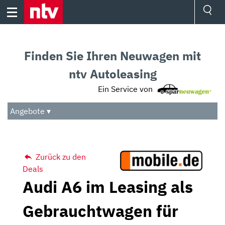
Skip
to
content
Ressorts
Sport
Finden Sie Ihren Neuwagen mit
Börse
Wetter
ntv Autoleasing
TV
Ein Service von
Video
Audio
Angebote ▾
Das Beste
Zurück zu den
Deals
Audi A6 im Leasing als
Gebrauchtwagen für