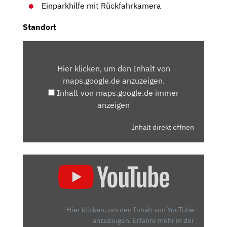
Einparkhilfe mit Rückfahrkamera
Standort
INHALT
VON
Hier klicken, um den Inhalt von
MAPS.GOOGLE.DE
maps.google.de anzuzeigen.
ANZEIGEN
Inhalt von maps.google.de immer
anzeigen
Inhalt direkt öffnen
„AUDI
A6/S6
(2018)
|
WIE
Hier klicken, um den Inhalt von YouTube
GUT
anzuzeigen.
Erfahre mehr in der