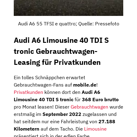
Audi A6 55 TFSI e quattro; Quelle: Pressefoto
Audi A6 Limousine 40 TDI S
tronic Gebrauchtwagen-
Leasing für Privatkunden
Ein tolles Schnäppchen erwartet
Gebrauchtwagen-Fans auf
mobile.de
!
Privatkunden
können dort den
Audi A6
Limousine 40 TDI S tronic
für
368 Euro brutto
pro Monat leasen! Dieser
Gebrauchtwagen
wurde
erstmalig im
September 2022
zugelassen und
hat seitdem nur eine Fahrleistung von
27.188
Kilometern
auf dem Tacho. Die
Limousine
präsentiert sich in der edlen Farbe